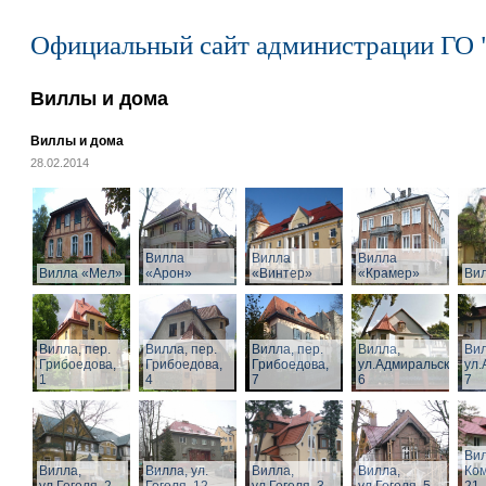
Официальный сайт администрации ГО 
Виллы и дома
Виллы и дома
28.02.2014
Вилла
Вилла
Вилла
Вилла «Мел»
«Арон»
«Винтер»
«Крамер»
Ви
Вилла, пер.
Вилла, пер.
Вилла, пер.
Вилла,
Вил
Грибоедова,
Грибоедова,
Грибоедова,
ул.Адмиральская,
ул.
1
4
7
6
7
Вил
Вилла,
Вилла, ул.
Вилла,
Вилла,
Ком