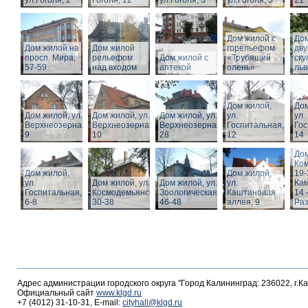
ул.Гоголя, 2
Гоголя, 12
ул.Гоголя, 3
ул.Гоголя, 5
21
Дом жилой с
Дом
Дом жилой на
Дом жилой
горельефом
дв
просп. Мира,
рельефом
Дом жилой с
«Трубящий
ску
57-59
над входом
аптекой
олень»
льв
Дом жилой,
Дом
Дом жилой, ул.
Дом жилой, ул.
Дом жилой, ул.
ул.
ул.
Верхнеозерная,
Верхнеозерная,
Верхнеозерная,
Госпитальная,
Гос
9
10
28
12
14
Дом
Ко
Дом жилой,
Дом жилой,
19-
ул.
Дом жилой, ул. З.
Дом жилой, ул.
ул.
Кам
Госпитальная,
Космодемьянской
Зоологическая,
Каштановая
14 
6-8
30-38
46-48
аллея, 9
Раз
Адрес администрации городского округа "Город Калининград: 236022, г.К
Официальный сайт
www.klgd.ru
+7 (4012) 31-10-31, E-mail:
cityhall@klgd.ru