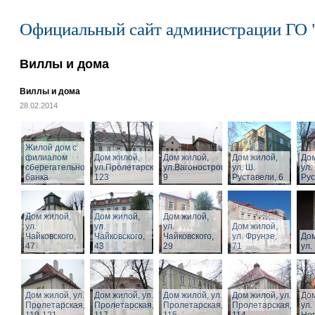
Официальный сайт администрации ГО 
Виллы и дома
Виллы и дома
28.02.2014
Жилой дом с
филиалом
Дом жилой,
Дом жилой,
Дом жилой,
Дом
сберегательного
ул.Пролетарская,
ул.Вагоностроительная,
ул. Ш.
ул.
банка
123
9
Руставели, 6
Рус
Дом жилой,
Дом жилой,
Дом жилой,
ул.
ул.
ул.
Дом жилой,
Чайковского,
Чайковского,
Чайковского,
ул. Фрунзе,
Дом
47
43
29
71
ул.
Дом жилой, ул.
Дом жилой, ул.
Дом жилой, ул.
Дом жилой, ул.
Дом
Пролетарская,
Пролетарская,
Пролетарская,
Пролетарская,
ул