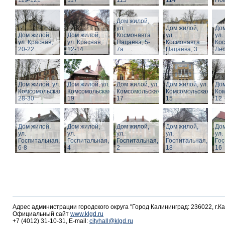
119-121
117
115
114
Нов
Дом жилой,
ул.
Дом жилой,
Дом
Дом жилой,
Дом жилой,
Космонавта
ул.
ул.
ул. Красная,
ул. Красная,
Пацаева, 5-
Космонавта
Ко
20-22
12-14
7а
Пацаева, 3
Лео
Дом жилой, ул.
Дом жилой, ул.
Дом жилой, ул.
Дом жилой, ул.
Дом
Комсомольская,
Комсомольская,
Комсомольская,
Комсомольская,
Ком
28-30
19
17
15
12
Дом жилой,
Дом жилой,
Дом жилой,
Дом жилой,
Дом
ул.
ул.
ул.
ул.
ул.
Госпитальная,
Госпитальная,
Госпитальная,
Госпитальная,
Гос
6-8
4
2
18
16
Адрес администрации городского округа "Город Калининград: 236022, г.К
Официальный сайт
www.klgd.ru
+7 (4012) 31-10-31, E-mail:
cityhall@klgd.ru