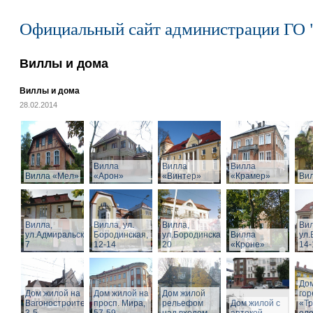
Официальный сайт администрации ГО 
Виллы и дома
Виллы и дома
28.02.2014
Вилла
Вилла
Вилла
Вилла «Мел»
«Арон»
«Винтер»
«Крамер»
Ви
Вилла,
Вилла, ул.
Вилла,
Вил
ул.Адмиральская,
Бородинская,
ул.Бородинская,
Вилла
ул.
7
12-14
20
«Кроне»
14-
Дом
Дом жилой на
Дом жилой на
Дом жилой
го
Вагоностроительной
просп. Мира,
рельефом
Дом жилой с
«Т