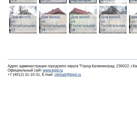
3-5
57-59
над входом
аптекой
ол
Дом жилой,
Дом жилой,
Дом жилой,
Дом жилой,
Дом
ул.
ул.
ул.
ул.
ул.
Госпитальная,
Госпитальная,
Госпитальная,
Госпитальная,
Гос
12
14
16
18
2
Адрес администрации городского округа "Город Калининград: 236022, г.К
Официальный сайт
www.klgd.ru
+7 (4012) 31-10-31, E-mail:
cityhall@klgd.ru