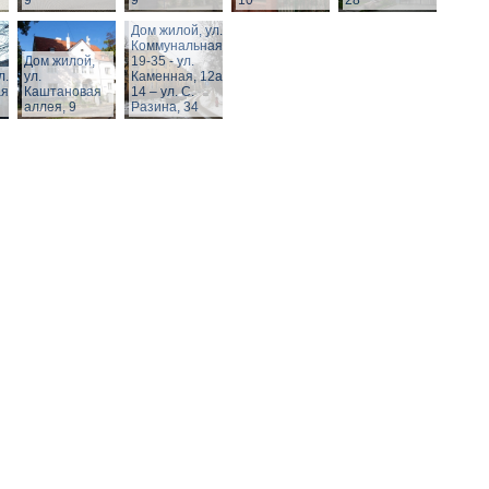
9
9
10
28
Дом жилой, ул.
Коммунальная,
Дом жилой,
19-35 - ул.
л.
ул.
Каменная, 12а,
я,
Каштановая
14 – ул. С.
аллея, 9
Разина, 34