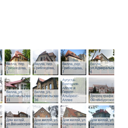
Вилла, пер.
Вилла, пер.
Вилла, пер.
Вилла,
Грибоедова,
Грибоедова,
Грибоедова,
ул.Адмиральская,
1
4
7
6
Виллы по
Аугуста-
Виктория-
Аллее и
Вилла, ул.
Вилла, ул.
Герцог-
Комсомольская,
Комсомольская,
Альбрехт-
Дворец графа
21
36
Аллее
Ойленбургского
Дом жилой,
Дом жилой, ул.
Дом жилой, ул.
Дом жилой, ул.
тельная,
ул.Вагоностроительная,
Верхнеозерная,
Верхнеозерная,
Верхнеозерная,