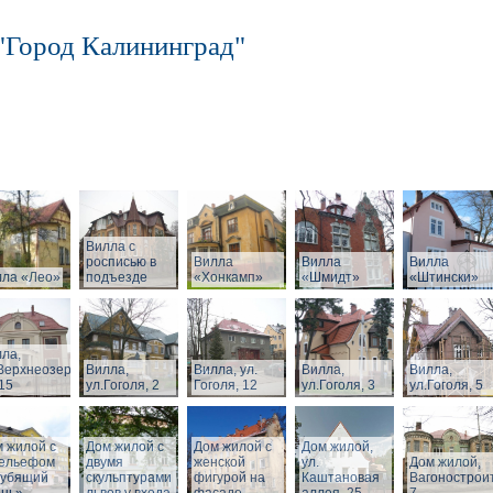
"Город Калининград"
Вилла с
росписью в
Вилла
Вилла
Вилла
лла «Лео»
подъезде
«Хонкамп»
«Шмидт»
«Штински»
ла,
Верхнеозерная,
Вилла,
Вилла, ул.
Вилла,
Вилла,
15
ул.Гоголя, 2
Гоголя, 12
ул.Гоголя, 3
ул.Гоголя, 5
 жилой с
Дом жилой с
Дом жилой с
Дом жилой,
рельефом
двумя
женской
ул.
Дом жилой,
рубящий
скульптурами
фигурой на
Каштановая
Вагонострои