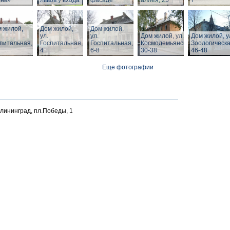
ень»
львов у входа
фасаде
аллея, 25
7
 жилой,
Дом жилой,
Дом жилой,
ул.
ул.
Дом жилой, ул. З.
Дом жилой, у
питальная,
Госпитальная,
Госпитальная,
Космодемьянской
Зоологическа
4
6-8
30-38
46-48
Еще фотографии
алининград, пл.Победы, 1