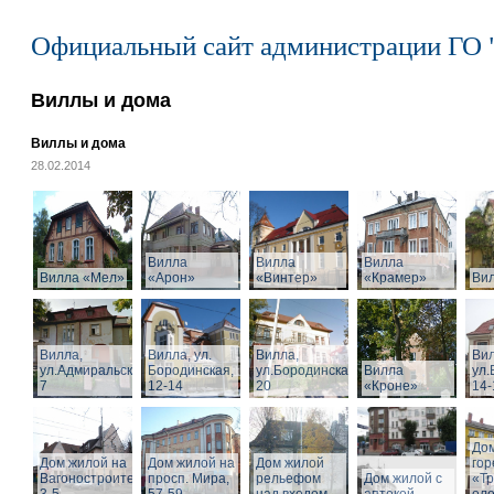
Официальный сайт администрации ГО 
Виллы и дома
Виллы и дома
28.02.2014
Вилла
Вилла
Вилла
Вилла «Мел»
«Арон»
«Винтер»
«Крамер»
Ви
Вилла,
Вилла, ул.
Вилла,
Вил
ул.Адмиральская,
Бородинская,
ул.Бородинская,
Вилла
ул.
7
12-14
20
«Кроне»
14-
Дом
Дом жилой на
Дом жилой на
Дом жилой
го
Вагоностроительной
просп. Мира,
рельефом
Дом жилой с
«Т