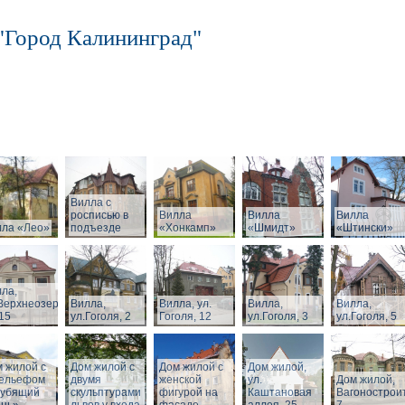
"Город Калининград"
Вилла с
росписью в
Вилла
Вилла
Вилла
лла «Лео»
подъезде
«Хонкамп»
«Шмидт»
«Штински»
ла,
Верхнеозерная,
Вилла,
Вилла, ул.
Вилла,
Вилла,
15
ул.Гоголя, 2
Гоголя, 12
ул.Гоголя, 3
ул.Гоголя, 5
 жилой с
Дом жилой с
Дом жилой с
Дом жилой,
рельефом
двумя
женской
ул.
Дом жилой,
рубящий
скульптурами
фигурой на
Каштановая
Вагонострои