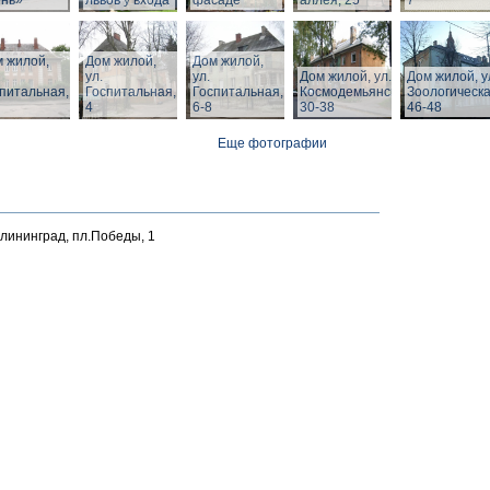
ень»
львов у входа
фасаде
аллея, 25
7
 жилой,
Дом жилой,
Дом жилой,
ул.
ул.
Дом жилой, ул. З.
Дом жилой, у
питальная,
Госпитальная,
Госпитальная,
Космодемьянской
Зоологическа
4
6-8
30-38
46-48
Еще фотографии
алининград, пл.Победы, 1