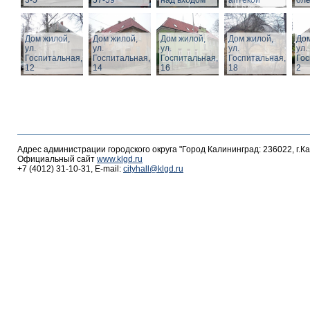
3-5
57-59
над входом
аптекой
ол
Дом жилой,
Дом жилой,
Дом жилой,
Дом жилой,
Дом
ул.
ул.
ул.
ул.
ул.
Госпитальная,
Госпитальная,
Госпитальная,
Госпитальная,
Гос
12
14
16
18
2
Адрес администрации городского округа "Город Калининград: 236022, г.К
Официальный сайт
www.klgd.ru
+7 (4012) 31-10-31, E-mail:
cityhall@klgd.ru