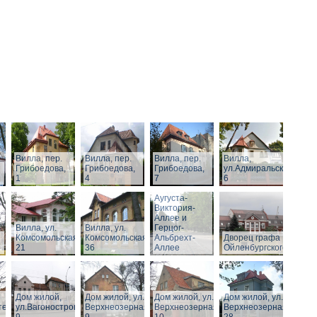
Вилла, пер.
Вилла, пер.
Вилла, пер.
Вилла,
Грибоедова,
Грибоедова,
Грибоедова,
ул.Адмиральская,
1
4
7
6
Виллы по
Аугуста-
Виктория-
Аллее и
Вилла, ул.
Вилла, ул.
Герцог-
Комсомольская,
Комсомольская,
Альбрехт-
Дворец графа
21
36
Аллее
Ойленбургского
Дом жилой,
Дом жилой, ул.
Дом жилой, ул.
Дом жилой, ул.
тельная,
ул.Вагоностроительная,
Верхнеозерная,
Верхнеозерная,
Верхнеозерная,