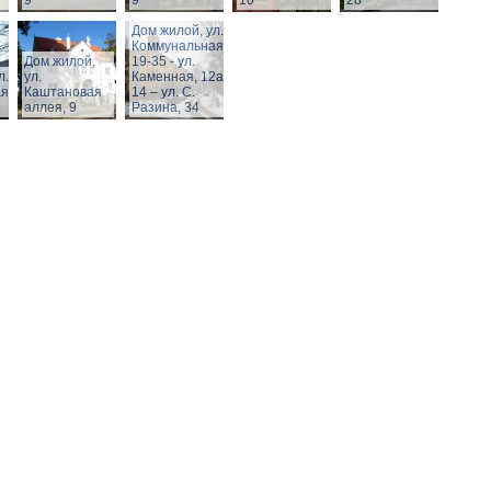
9
9
10
28
Дом жилой, ул.
Коммунальная,
Дом жилой,
19-35 - ул.
л.
ул.
Каменная, 12а,
я,
Каштановая
14 – ул. С.
аллея, 9
Разина, 34