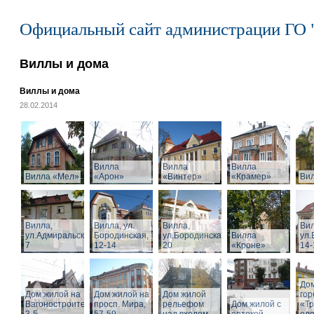
Официальный сайт администрации ГО 
Виллы и дома
Виллы и дома
28.02.2014
Вилла
Вилла
Вилла
Вилла «Мел»
«Арон»
«Винтер»
«Крамер»
Ви
Вилла,
Вилла, ул.
Вилла,
Вил
ул.Адмиральская,
Бородинская,
ул.Бородинская,
Вилла
ул.
7
12-14
20
«Кроне»
14-
Дом
Дом жилой на
Дом жилой на
Дом жилой
го
Вагоностроительной
просп. Мира,
рельефом
Дом жилой с
«Т