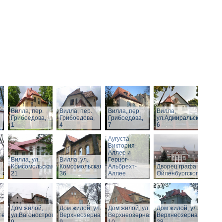
Вилла, пер.
Вилла, пер.
Вилла, пер.
Вилла,
Грибоедова,
Грибоедова,
Грибоедова,
ул.Адмиральская,
1
4
7
6
Виллы по
Аугуста-
Виктория-
Аллее и
Вилла, ул.
Вилла, ул.
Герцог-
Комсомольская,
Комсомольская,
Альбрехт-
Дворец графа
21
36
Аллее
Ойленбургского
Дом жилой,
Дом жилой, ул.
Дом жилой, ул.
Дом жилой, ул.
тельная,
ул.Вагоностроительная,
Верхнеозерная,
Верхнеозерная,
Верхнеозерная,