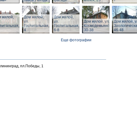
ень»
львов у входа
фасаде
аллея, 25
7
 жилой,
Дом жилой,
Дом жилой,
ул.
ул.
Дом жилой, ул. З.
Дом жилой, у
питальная,
Госпитальная,
Госпитальная,
Космодемьянской
Зоологическа
4
6-8
30-38
46-48
Еще фотографии
алининград, пл.Победы, 1