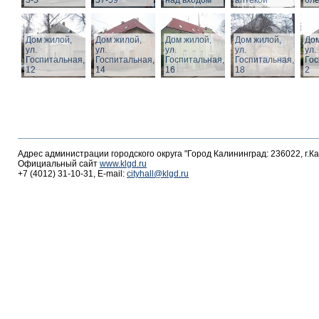
3-5
57-59
над входом
аптекой
ол
Дом жилой,
Дом жилой,
Дом жилой,
Дом жилой,
Дом
ул.
ул.
ул.
ул.
ул.
Госпитальная,
Госпитальная,
Госпитальная,
Госпитальная,
Гос
12
14
16
18
2
Адрес администрации городского округа "Город Калининград: 236022, г.К
Официальный сайт
www.klgd.ru
+7 (4012) 31-10-31, E-mail:
cityhall@klgd.ru