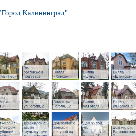
"Город Калининград"
Вилла с
росписью в
Вилла
Вилла
Вилла
лла «Лео»
подъезде
«Хонкамп»
«Шмидт»
«Штински»
ла,
Верхнеозерная,
Вилла,
Вилла, ул.
Вилла,
Вилла,
15
ул.Гоголя, 2
Гоголя, 12
ул.Гоголя, 3
ул.Гоголя, 5
 жилой с
Дом жилой с
Дом жилой с
Дом жилой,
рельефом
двумя
женской
ул.
Дом жилой,
рубящий
скульптурами
фигурой на
Каштановая
Вагонострои