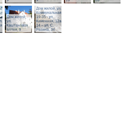
9
9
10
28
Дом жилой, ул.
Коммунальная,
Дом жилой,
19-35 - ул.
л.
ул.
Каменная, 12а,
я,
Каштановая
14 – ул. С.
аллея, 9
Разина, 34