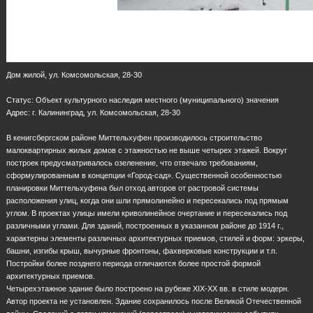
Дом жилой, ул. Комсомольская, 28-30
Статус: Объект культурного наследия местного (муниципального) значения
Адрес: г. Калининград, ул. Комсомольская, 28-30
В кенигсбергском районе Миттельхуфен производилось строительство
малоквартирных жилых домов с этажностью не выше четырех этажей. Вокруг
построек предусматривалось озеленение, что отвечало требованиям,
сформулированным в концепции «Город-сад». Существенной особенностью
планировки Миттельхуфена был отход авторов от растровой системы
расположения улиц, когда они шли прямолинейно и пересекались под прямым
углом. В проектах улицы имели криволинейное очертание и пересекались под
различными углами. Для зданий, построенных в указанном районе до 1914 г.,
характерны элементы различных архитектурных приемов, стилей и форм: эркеры,
башни, изгибы крыш, вычурные фронтоны, фахверковые конструкции и т.п.
Постройки более позднего периода отличаются более простой формой
архитектурных приемов.
Четырехэтажное здание было построено на рубеже ХIХ-ХХ вв. в стиле модерн.
Автор проекта не установлен. Здание сохранилось после Великой Отечественной