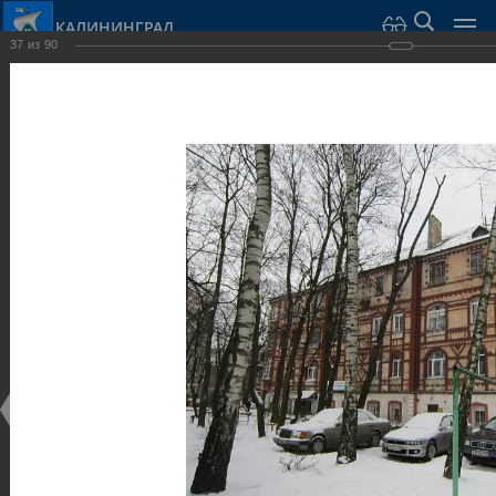
КАЛИНИНГРАД
37
из
90
Город Калининград
›
Город
›
Фотогалерея
›
Калининград
›
Виллы и дома
Виллы и дома
Виллы и дома
28.02.2014