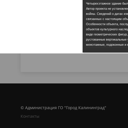
Четырехэтажное здание было
Автор проекта не установле
войны. Сведений о датах из
связанных с настоящим объ
Особенности объекта, посл
объектов культурного насле
виде геометрических фигур,
рустованные вертикальные у
межэтажные, подоконные и 
© Администрация ГО "Город Калининград"
Контакты