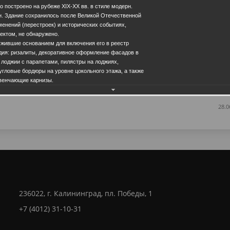
 построено на рубеже ХIХ-ХХ вв. в стиле модерн.
н. Здание сохранилось после Великой Отечественной
менений (перестроек) и исторических событиях,
ектом, не обнаружено.
ужившие основанием для включения его в реестр
дия: ризалиты, декоративное оформление фасадов в
 лоджии с парапетами, пилястры на лоджиях,
Еще фотографии
гловые бордюры на уровне цокольного этажа, а также
венчающие карнизы.
28.0
236022, г. Калининград, пл. Победы, 1
+7 (4012) 31-10-31