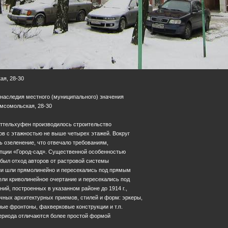
ая, 28-30
 наследия местного (муниципального) значения
Комсомольская, 28-30
иттельхуфен производилось строительство
в с этажностью не выше четырех этажей. Вокруг
 озеленение, что отвечало требованиям,
пции «Город-сад». Существенной особенностью
был отход авторов от растровой системы
они шли прямолинейно и пересекались под прямым
ели криволинейное очертание и пересекались под
ий, построенных в указанном районе до 1914 г.,
чных архитектурных приемов, стилей и форм: эркеры,
ые фронтоны, фахверковые конструкции и т.п.
периода отличаются более простой формой