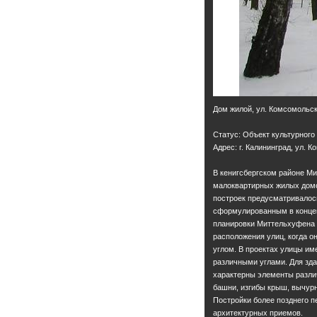
Дом жилой, ул. Комсомольск
Статус: Объект культурного
Адрес: г. Калининград, ул. 
В кенигсбергском районе М
малоквартирных жилых домо
построек предусматривалось
сформулированным в конце
планировки Миттельхуфена 
расположения улиц, когда 
углом. В проектах улицы им
различными углами. Для здан
характерны элементы разли
башни, изгибы крыш, вычурн
Постройки более позднего 
архитектурных приемов.