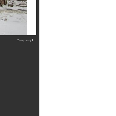
Промышленные здания и
сооружения
Мосты
Слайд-шоу: