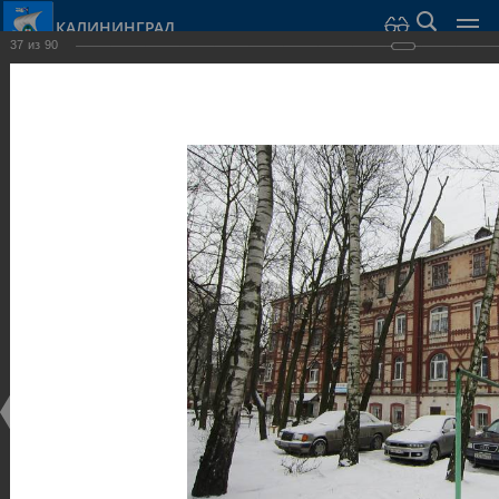
КАЛИНИНГРАД
37
из
90
Город Калининград
›
Город
›
Фотогалерея
›
Калининград
›
Виллы и дома
Виллы и дома
Виллы и дома
28.02.2014