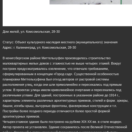
Дом жилой, ул. Комсомольская, 28-30
Статус: Объект культурного наследия местного (муниципального) значения
Адрес: г. Калининград, ул. Комсомольская, 28-30
В кенигсбергском районе Миттельхуфен производилось строительство
малоквартирных жилых домов с этажностью не выше четырех этажей. Вокруг
построек предусматривалось озеленение, что отвечало требованиям,
сформулированным в концепции «Город-сад». Существенной особенностью
планировки Миттельхуфена был отход авторов от растровой системы
расположения улиц, когда они шли прямолинейно и пересекались под прямым
углом. В проектах улицы имели криволинейное очертание и пересекались под
различными углами. Для зданий, построенных в указанном районе до 1914 г.,
характерны элементы различных архитектурных приемов, стилей и форм: эркеры,
башни, изгибы крыш, вычурные фронтоны, фахверковые конструкции и т.п.
Постройки более позднего периода отличаются более простой формой
архитектурных приемов.
Четырехэтажное здание было построено на рубеже ХIХ-ХХ вв. в стиле модерн.
Автор проекта не установлен. Здание сохранилось после Великой Отечественной