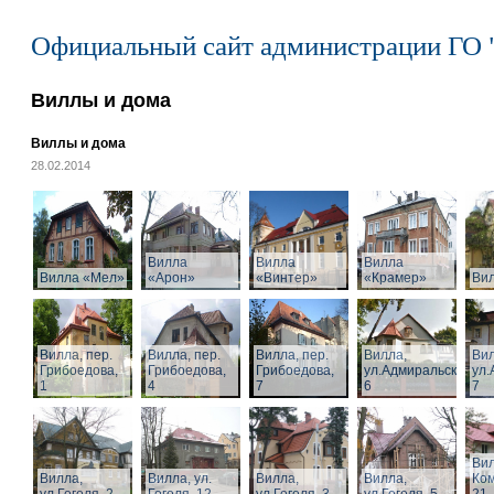
Официальный сайт администрации ГО 
Виллы и дома
Виллы и дома
28.02.2014
Вилла
Вилла
Вилла
Вилла «Мел»
«Арон»
«Винтер»
«Крамер»
Ви
Вилла, пер.
Вилла, пер.
Вилла, пер.
Вилла,
Вил
Грибоедова,
Грибоедова,
Грибоедова,
ул.Адмиральская,
ул.
1
4
7
6
7
Вил
Вилла,
Вилла, ул.
Вилла,
Вилла,
Ком