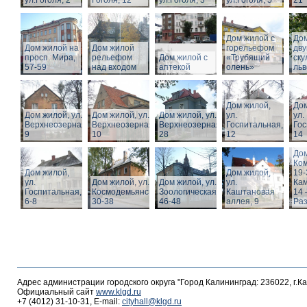
ул.Гоголя, 2
Гоголя, 12
ул.Гоголя, 3
ул.Гоголя, 5
21
Дом жилой с
Дом
Дом жилой на
Дом жилой
горельефом
дв
просп. Мира,
рельефом
Дом жилой с
«Трубящий
ску
57-59
над входом
аптекой
олень»
льв
Дом жилой,
Дом
Дом жилой, ул.
Дом жилой, ул.
Дом жилой, ул.
ул.
ул.
Верхнеозерная,
Верхнеозерная,
Верхнеозерная,
Госпитальная,
Гос
9
10
28
12
14
Дом
Ко
Дом жилой,
Дом жилой,
19-
ул.
Дом жилой, ул. З.
Дом жилой, ул.
ул.
Кам
Госпитальная,
Космодемьянской
Зоологическая,
Каштановая
14 
6-8
30-38
46-48
аллея, 9
Раз
Адрес администрации городского округа "Город Калининград: 236022, г.К
Официальный сайт
www.klgd.ru
+7 (4012) 31-10-31, E-mail:
cityhall@klgd.ru