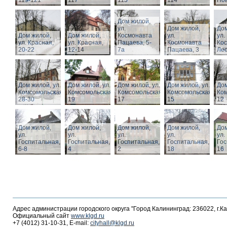
119-121
117
115
114
Нов
Дом жилой,
ул.
Дом жилой,
Дом
Дом жилой,
Дом жилой,
Космонавта
ул.
ул.
ул. Красная,
ул. Красная,
Пацаева, 5-
Космонавта
Ко
20-22
12-14
7а
Пацаева, 3
Лео
Дом жилой, ул.
Дом жилой, ул.
Дом жилой, ул.
Дом жилой, ул.
Дом
Комсомольская,
Комсомольская,
Комсомольская,
Комсомольская,
Ком
28-30
19
17
15
12
Дом жилой,
Дом жилой,
Дом жилой,
Дом жилой,
Дом
ул.
ул.
ул.
ул.
ул.
Госпитальная,
Госпитальная,
Госпитальная,
Госпитальная,
Гос
6-8
4
2
18
16
Адрес администрации городского округа "Город Калининград: 236022, г.К
Официальный сайт
www.klgd.ru
+7 (4012) 31-10-31, E-mail:
cityhall@klgd.ru