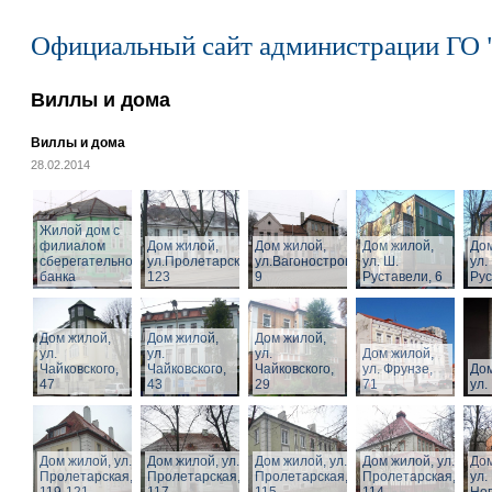
Официальный сайт администрации ГО 
Виллы и дома
Виллы и дома
28.02.2014
Жилой дом с
филиалом
Дом жилой,
Дом жилой,
Дом жилой,
Дом
сберегательного
ул.Пролетарская,
ул.Вагоностроительная,
ул. Ш.
ул.
банка
123
9
Руставели, 6
Рус
Дом жилой,
Дом жилой,
Дом жилой,
ул.
ул.
ул.
Дом жилой,
Чайковского,
Чайковского,
Чайковского,
ул. Фрунзе,
Дом
47
43
29
71
ул.
Дом жилой, ул.
Дом жилой, ул.
Дом жилой, ул.
Дом жилой, ул.
Дом
Пролетарская,
Пролетарская,
Пролетарская,
Пролетарская,
ул