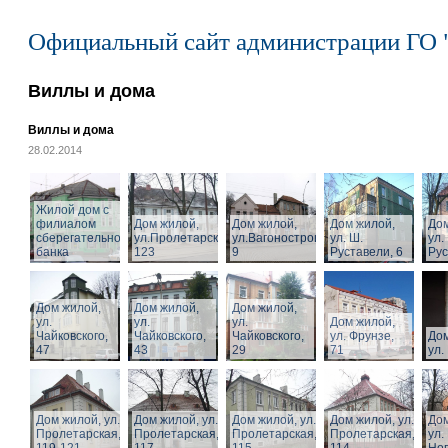
Официальный сайт администрации ГО 
Виллы и дома
Виллы и дома
28.02.2014
Жилой дом с
филиалом
Дом жилой,
Дом жилой,
Дом жилой,
Дом
сберегательного
ул.Пролетарская,
ул.Вагоностроительная,
ул. Ш.
ул.
банка
123
9
Руставели, 6
Рус
Дом жилой,
Дом жилой,
Дом жилой,
ул.
ул.
ул.
Дом жилой,
Чайковского,
Чайковского,
Чайковского,
ул. Фрунзе,
Дом
47
43
29
71
ул.
Дом жилой, ул.
Дом жилой, ул.
Дом жилой, ул.
Дом жилой, ул.
Дом
Пролетарская,
Пролетарская,
Пролетарская,
Пролетарская,
ул