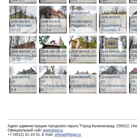
119-121
117
115
114
Нов
Дом жилой,
ул.
Дом жилой,
Дом
Дом жилой,
Дом жилой,
Космонавта
ул.
ул.
ул. Красная,
ул. Красная,
Пацаева, 5-
Космонавта
Ко
20-22
12-14
7а
Пацаева, 3
Лео
Дом жилой, ул.
Дом жилой, ул.
Дом жилой, ул.
Дом жилой, ул.
Дом
Комсомольская,
Комсомольская,
Комсомольская,
Комсомольская,
Ком
28-30
19
17
15
12
Дом жилой,
Дом жилой,
Дом жилой,
Дом жилой,
Дом
ул.
ул.
ул.
ул.
ул.
Госпитальная,
Госпитальная,
Госпитальная,
Госпитальная,
Гос
6-8
4
2
18
16
Адрес администрации городского округа "Город Калининград: 236022, г.К
Официальный сайт
www.klgd.ru
+7 (4012) 31-10-31, E-mail:
cityhall@klgd.ru