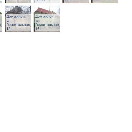
35
28-30
19
17
Дом жилой,
Дом жилой,
ул.
ул.
я,
Госпитальная,
Госпитальная,
18
16