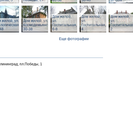
аева, 3
Леонова, 27
80-88
38-40
37-39а
Дом жилой,
Дом жилой,
Дом жилой,
 жилой, ул.
Дом жилой, ул. З.
ул.
ул.
ул.
логическая,
Космодемьянской
Госпитальная,
Госпитальная,
Госпитальна
48
30-38
6-8
4
2
Еще фотографии
алининград, пл.Победы, 1