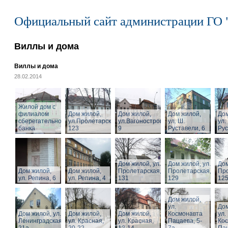
Официальный сайт администрации ГО 
Виллы и дома
Виллы и дома
28.02.2014
Жилой дом с
филиалом
Дом жилой,
Дом жилой,
Дом жилой,
Дом
сберегательного
ул.Пролетарская,
ул.Вагоностроительная,
ул. Ш.
ул.
банка
123
9
Руставели, 6
Рус
Дом жилой, ул.
Дом жилой, ул.
Дом
Дом жилой,
Дом жилой,
Пролетарская,
Пролетарская,
Про
ул. Репина, 6
ул. Репина, 4
131
129
125
Дом жилой,
ул.
Дом
Дом жилой, ул.
Дом жилой,
Дом жилой,
Космонавта
ул.
Ленинградская,
ул. Красная,
ул. Красная,
Пацаева, 5-
Ко