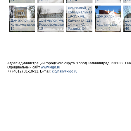
21а
20-22
12-14
7а
Пац
Дом жилой, ул.
Коммунальная,
19-35 - ул.
Дом жилой,
Дом жилой, ул.
Дом жилой, ул.
Каменная, 12а,
ул.
Дом
Комсомольская,
Комсомольская,
14 – ул. С.
Каштановая
Зоо
15
12
Разина, 34
аллея, 9
46-
Адрес администрации городского округа "Город Калининград: 236022, г.К
Официальный сайт
www.klgd.ru
+7 (4012) 31-10-31, E-mail:
cityhall@klgd.ru