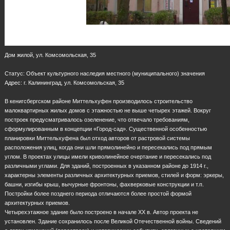
Дом жилой, ул. Комсомольская, 35
Статус: Объект культурного наследия местного (муниципального) значения
Адрес: г. Калининград, ул. Комсомольская, 35
В кенигсбергском районе Миттельхуфен производилось строительство
малоквартирных жилых домов с этажностью не выше четырех этажей. Вокруг
построек предусматривалось озеленение, что отвечало требованиям,
сформулированным в концепции «Город-сад». Существенной особенностью
планировки Миттельхуфена был отход авторов от растровой системы
расположения улиц, когда они шли прямолинейно и пересекались под прямым
углом. В проектах улицы имели криволинейное очертание и пересекались под
различными углами. Для зданий, построенных в указанном районе до 1914 г.,
характерны элементы различных архитектурных приемов, стилей и форм: эркеры,
башни, изгибы крыш, вычурные фронтоны, фахверковые конструкции и т.п.
Постройки более позднего периода отличаются более простой формой
архитектурных приемов.
Четырехэтажное здание было построено в начале ХХ в. Автор проекта не
установлен. Здание сохранилось после Великой Отечественной войны. Сведений