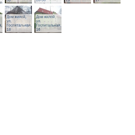
35
28-30
19
17
Дом жилой,
Дом жилой,
ул.
ул.
я,
Госпитальная,
Госпитальная,
18
16