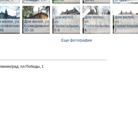
аева, 3
Леонова, 27
80-88
38-40
37-39а
Дом жилой,
Дом жилой,
Дом жилой,
 жилой, ул.
Дом жилой, ул. З.
ул.
ул.
ул.
логическая,
Космодемьянской
Госпитальная,
Госпитальная,
Госпитальна
48
30-38
6-8
4
2
Еще фотографии
алининград, пл.Победы, 1