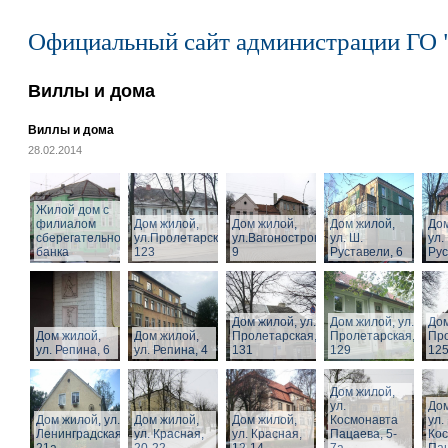
Официальный сайт администрации ГО 
Виллы и дома
Виллы и дома
28.02.2014
Жилой дом с
филиалом
Дом жилой,
Дом жилой,
Дом жилой,
Дом
сберегательного
ул.Пролетарская,
ул.Вагоностроительная,
ул. Ш.
ул.
банка
123
9
Руставели, 6
Рус
Дом жилой, ул.
Дом жилой, ул.
Дом
Дом жилой,
Дом жилой,
Пролетарская,
Пролетарская,
Про
ул. Репина, 6
ул. Репина, 4
131
129
125
Дом жилой,
ул.
Дом
Дом жилой, ул.
Дом жилой,
Дом жилой,
Космонавта
ул.
Ленинградская,
ул. Красная,
ул. Красная,
Пацаева, 5-
Ко