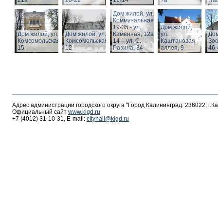
21а
20-22
12-14
7а
Пац
Дом жилой, ул.
Коммунальная,
19-35 - ул.
Дом жилой,
Дом жилой, ул.
Дом жилой, ул.
Каменная, 12а,
ул.
Дом
Комсомольская,
Комсомольская,
14 – ул. С.
Каштановая
Зоо
15
12
Разина, 34
аллея, 9
46-
Адрес администрации городского округа "Город Калининград: 236022, г.К
Официальный сайт
www.klgd.ru
+7 (4012) 31-10-31, E-mail:
cityhall@klgd.ru