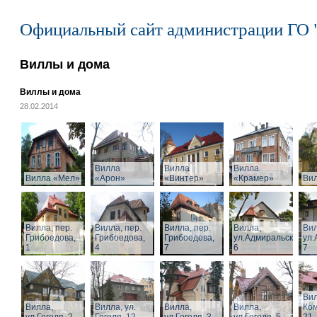
Официальный сайт администрации ГО 
Виллы и дома
Виллы и дома
28.02.2014
Вилла
Вилла
Вилла
Вилла «Мел»
«Арон»
«Винтер»
«Крамер»
Ви
Вилла, пер.
Вилла, пер.
Вилла, пер.
Вилла,
Вил
Грибоедова,
Грибоедова,
Грибоедова,
ул.Адмиральская,
ул.
1
4
7
6
7
Вил
Вилла,
Вилла, ул.
Вилла,
Вилла,
Ком