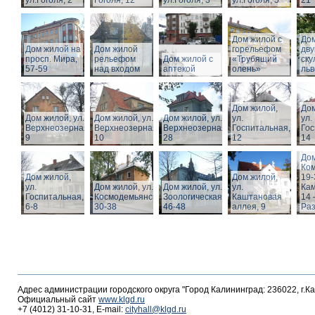
ул.Гоголя, 2
Гоголя, 12
ул.Гоголя, 3
ул.Гоголя, 5
21
Дом жилой с
Дом
Дом жилой на
Дом жилой
горельефом
дв
просп. Мира,
рельефом
Дом жилой с
«Трубящий
ску
57-59
над входом
аптекой
олень»
льв
Дом жилой,
Дом
Дом жилой, ул.
Дом жилой, ул.
Дом жилой, ул.
ул.
ул.
Верхнеозерная,
Верхнеозерная,
Верхнеозерная,
Госпитальная,
Гос
9
10
28
12
14
Дом
Ко
Дом жилой,
Дом жилой,
19-
ул.
Дом жилой, ул. З.
Дом жилой, ул.
ул.
Кам
Госпитальная,
Космодемьянской
Зоологическая,
Каштановая
14 
6-8
30-38
46-48
аллея, 9
Раз
Адрес администрации городского округа "Город Калининград: 236022, г.К
Официальный сайт
www.klgd.ru
+7 (4012) 31-10-31, E-mail:
cityhall@klgd.ru