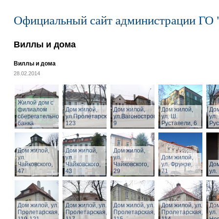
Официальный сайт администрации ГО 
Виллы и дома
Виллы и дома
28.02.2014
Жилой дом с
филиалом
Дом жилой,
Дом жилой,
Дом жилой,
Дом
сберегательного
ул.Пролетарская,
ул.Вагоностроительная,
ул. Ш.
ул.
банка
123
9
Руставели, 6
Рус
Дом жилой,
Дом жилой,
Дом жилой,
ул.
ул.
ул.
Дом жилой,
Чайковского,
Чайковского,
Чайковского,
ул. Фрунзе,
Дом
47
43
29
71
ул.
Дом жилой, ул.
Дом жилой, ул.
Дом жилой, ул.
Дом жилой, ул.
Дом
Пролетарская,
Пролетарская,
Пролетарская,
Пролетарская,
ул