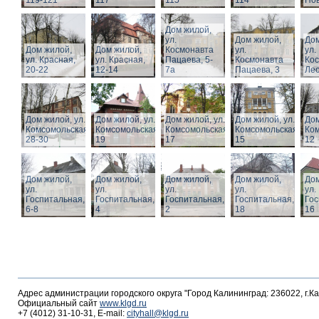
119-121
117
115
114
Нов
Дом жилой,
ул.
Дом жилой,
Дом
Дом жилой,
Дом жилой,
Космонавта
ул.
ул.
ул. Красная,
ул. Красная,
Пацаева, 5-
Космонавта
Ко
20-22
12-14
7а
Пацаева, 3
Лео
Дом жилой, ул.
Дом жилой, ул.
Дом жилой, ул.
Дом жилой, ул.
Дом
Комсомольская,
Комсомольская,
Комсомольская,
Комсомольская,
Ком
28-30
19
17
15
12
Дом жилой,
Дом жилой,
Дом жилой,
Дом жилой,
Дом
ул.
ул.
ул.
ул.
ул.
Госпитальная,
Госпитальная,
Госпитальная,
Госпитальная,
Гос
6-8
4
2
18
16
Адрес администрации городского округа "Город Калининград: 236022, г.К
Официальный сайт
www.klgd.ru
+7 (4012) 31-10-31, E-mail:
cityhall@klgd.ru