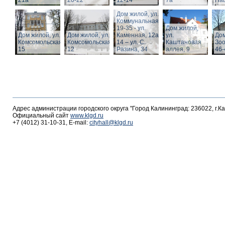
21а
20-22
12-14
7а
Пац
Дом жилой, ул.
Коммунальная,
19-35 - ул.
Дом жилой,
Дом жилой, ул.
Дом жилой, ул.
Каменная, 12а,
ул.
Дом
Комсомольская,
Комсомольская,
14 – ул. С.
Каштановая
Зоо
15
12
Разина, 34
аллея, 9
46-
Адрес администрации городского округа "Город Калининград: 236022, г.К
Официальный сайт
www.klgd.ru
+7 (4012) 31-10-31, E-mail:
cityhall@klgd.ru