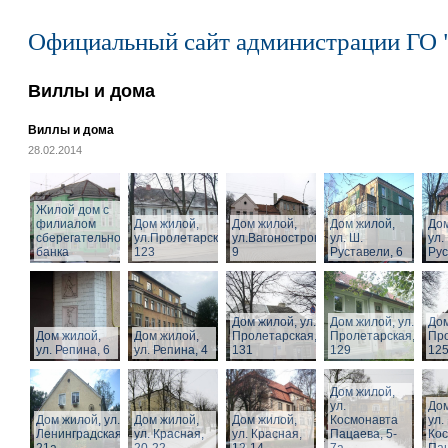
Официальный сайт администрации ГО 
Виллы и дома
Виллы и дома
28.02.2014
Жилой дом с
филиалом
Дом жилой,
Дом жилой,
Дом жилой,
Дом
сберегательного
ул.Пролетарская,
ул.Вагоностроительная,
ул. Ш.
ул.
банка
123
9
Руставели, 6
Рус
Дом жилой, ул.
Дом жилой, ул.
Дом
Дом жилой,
Дом жилой,
Пролетарская,
Пролетарская,
Про
ул. Репина, 6
ул. Репина, 4
131
129
125
Дом жилой,
ул.
Дом
Дом жилой, ул.
Дом жилой,
Дом жилой,
Космонавта
ул.
Ленинградская,
ул. Красная,
ул. Красная,
Пацаева, 5-
Ко