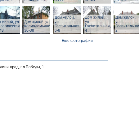
аева, 3
Леонова, 27
80-88
38-40
37-39а
Дом жилой,
Дом жилой,
Дом жилой,
 жилой, ул.
Дом жилой, ул. З.
ул.
ул.
ул.
логическая,
Космодемьянской
Госпитальная,
Госпитальная,
Госпитальна
48
30-38
6-8
4
2
Еще фотографии
алининград, пл.Победы, 1