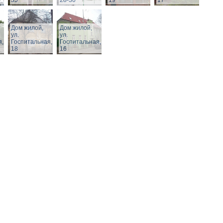
35
28-30
19
17
Дом жилой,
Дом жилой,
ул.
ул.
я,
Госпитальная,
Госпитальная,
18
16