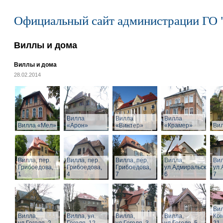
Официальный сайт администрации ГО 
Виллы и дома
Виллы и дома
28.02.2014
Вилла
Вилла
Вилла
Вилла «Мел»
«Арон»
«Винтер»
«Крамер»
Ви
Вилла, пер.
Вилла, пер.
Вилла, пер.
Вилла,
Вил
Грибоедова,
Грибоедова,
Грибоедова,
ул.Адмиральская,
ул.
1
4
7
6
7
Вил
Вилла,
Вилла, ул.
Вилла,
Вилла,
Ком