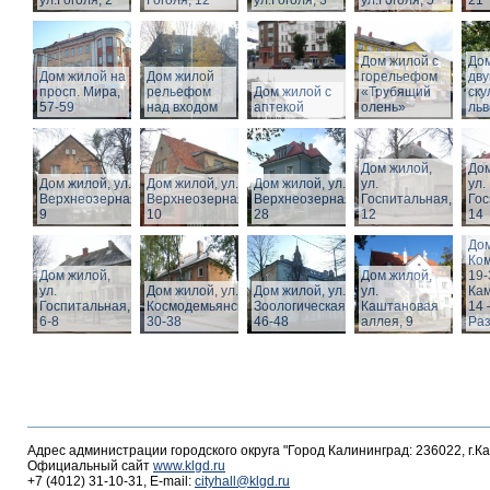
ул.Гоголя, 2
Гоголя, 12
ул.Гоголя, 3
ул.Гоголя, 5
21
Дом жилой с
Дом
Дом жилой на
Дом жилой
горельефом
дв
просп. Мира,
рельефом
Дом жилой с
«Трубящий
ску
57-59
над входом
аптекой
олень»
льв
Дом жилой,
Дом
Дом жилой, ул.
Дом жилой, ул.
Дом жилой, ул.
ул.
ул.
Верхнеозерная,
Верхнеозерная,
Верхнеозерная,
Госпитальная,
Гос
9
10
28
12
14
Дом
Ко
Дом жилой,
Дом жилой,
19-
ул.
Дом жилой, ул. З.
Дом жилой, ул.
ул.
Кам
Госпитальная,
Космодемьянской
Зоологическая,
Каштановая
14 
6-8
30-38
46-48
аллея, 9
Раз
Адрес администрации городского округа "Город Калининград: 236022, г.К
Официальный сайт
www.klgd.ru
+7 (4012) 31-10-31, E-mail:
cityhall@klgd.ru