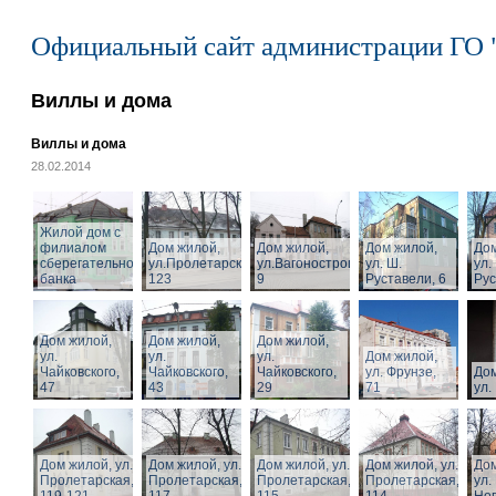
Официальный сайт администрации ГО 
Виллы и дома
Виллы и дома
28.02.2014
Жилой дом с
филиалом
Дом жилой,
Дом жилой,
Дом жилой,
Дом
сберегательного
ул.Пролетарская,
ул.Вагоностроительная,
ул. Ш.
ул.
банка
123
9
Руставели, 6
Рус
Дом жилой,
Дом жилой,
Дом жилой,
ул.
ул.
ул.
Дом жилой,
Чайковского,
Чайковского,
Чайковского,
ул. Фрунзе,
Дом
47
43
29
71
ул.
Дом жилой, ул.
Дом жилой, ул.
Дом жилой, ул.
Дом жилой, ул.
Дом
Пролетарская,
Пролетарская,
Пролетарская,
Пролетарская,
ул