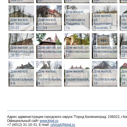
119-121
117
115
114
Нов
Дом жилой,
ул.
Дом жилой,
Дом
Дом жилой,
Дом жилой,
Космонавта
ул.
ул.
ул. Красная,
ул. Красная,
Пацаева, 5-
Космонавта
Ко
20-22
12-14
7а
Пацаева, 3
Лео
Дом жилой, ул.
Дом жилой, ул.
Дом жилой, ул.
Дом жилой, ул.
Дом
Комсомольская,
Комсомольская,
Комсомольская,
Комсомольская,
Ком
28-30
19
17
15
12
Дом жилой,
Дом жилой,
Дом жилой,
Дом жилой,
Дом
ул.
ул.
ул.
ул.
ул.
Госпитальная,
Госпитальная,
Госпитальная,
Госпитальная,
Гос
6-8
4
2
18
16
Адрес администрации городского округа "Город Калининград: 236022, г.К
Официальный сайт
www.klgd.ru
+7 (4012) 31-10-31, E-mail:
cityhall@klgd.ru