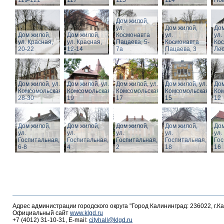
119-121
117
115
114
Нов
Дом жилой,
ул.
Дом жилой,
Дом
Дом жилой,
Дом жилой,
Космонавта
ул.
ул.
ул. Красная,
ул. Красная,
Пацаева, 5-
Космонавта
Ко
20-22
12-14
7а
Пацаева, 3
Лео
Дом жилой, ул.
Дом жилой, ул.
Дом жилой, ул.
Дом жилой, ул.
Дом
Комсомольская,
Комсомольская,
Комсомольская,
Комсомольская,
Ком
28-30
19
17
15
12
Дом жилой,
Дом жилой,
Дом жилой,
Дом жилой,
Дом
ул.
ул.
ул.
ул.
ул.
Госпитальная,
Госпитальная,
Госпитальная,
Госпитальная,
Гос
6-8
4
2
18
16
Адрес администрации городского округа "Город Калининград: 236022, г.К
Официальный сайт
www.klgd.ru
+7 (4012) 31-10-31, E-mail:
cityhall@klgd.ru