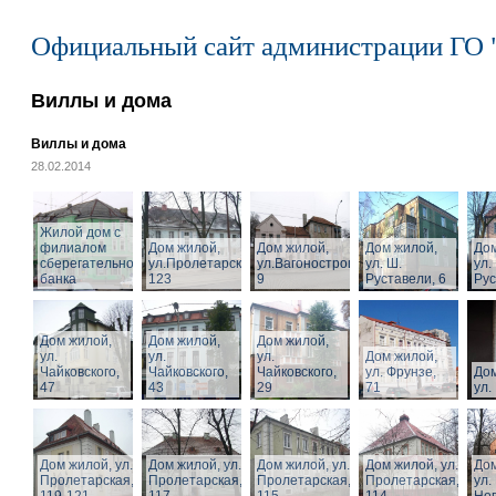
Официальный сайт администрации ГО 
Виллы и дома
Виллы и дома
28.02.2014
Жилой дом с
филиалом
Дом жилой,
Дом жилой,
Дом жилой,
Дом
сберегательного
ул.Пролетарская,
ул.Вагоностроительная,
ул. Ш.
ул.
банка
123
9
Руставели, 6
Рус
Дом жилой,
Дом жилой,
Дом жилой,
ул.
ул.
ул.
Дом жилой,
Чайковского,
Чайковского,
Чайковского,
ул. Фрунзе,
Дом
47
43
29
71
ул.
Дом жилой, ул.
Дом жилой, ул.
Дом жилой, ул.
Дом жилой, ул.
Дом
Пролетарская,
Пролетарская,
Пролетарская,
Пролетарская,
ул