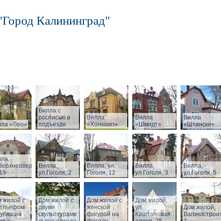
"Город Калининград"
Вилла с
росписью в
Вилла
Вилла
Вилла
лла «Лео»
подъезде
«Хонкамп»
«Шмидт»
«Штински»
ла,
Верхнеозерная,
Вилла,
Вилла, ул.
Вилла,
Вилла,
15
ул.Гоголя, 2
Гоголя, 12
ул.Гоголя, 3
ул.Гоголя, 5
 жилой с
Дом жилой с
Дом жилой с
Дом жилой,
рельефом
двумя
женской
ул.
Дом жилой,
рубящий
скульптурами
фигурой на
Каштановая
Вагонострои