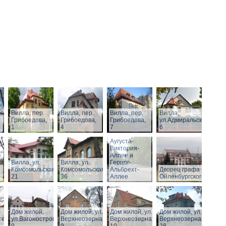
Вилла, пер.
Вилла, пер.
Вилла, пер.
Вилла,
Грибоедова,
Грибоедова,
Грибоедова,
ул.Адмиральская,
1
4
7
6
Виллы по
Аугуста-
Виктория-
Аллее и
Вилла, ул.
Вилла, ул.
Герцог-
Комсомольская,
Комсомольская,
Альбрехт-
Дворец графа
21
36
Аллее
Ойленбургского
Дом жилой,
Дом жилой, ул.
Дом жилой, ул.
Дом жилой, ул.
тельная,
ул.Вагоностроительная,
Верхнеозерная,
Верхнеозерная,
Верхнеозерная,