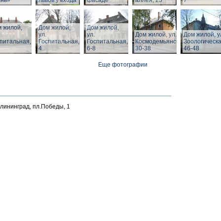
ень»
львов у входа
фасаде
аллея, 25
7
 жилой,
Дом жилой,
Дом жилой,
ул.
ул.
Дом жилой, ул. З.
Дом жилой, у
питальная,
Госпитальная,
Госпитальная,
Космодемьянской
Зоологическа
4
6-8
30-38
46-48
Еще фотографии
алининград, пл.Победы, 1