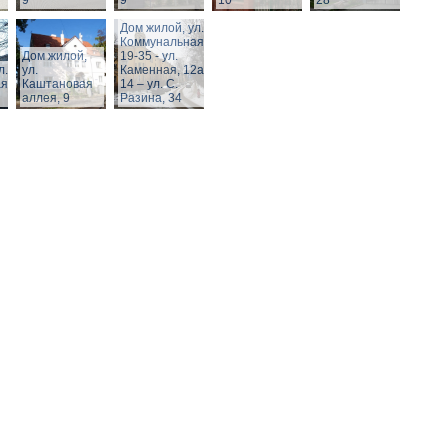
9
9
10
28
Дом жилой, ул.
Коммунальная,
Дом жилой,
19-35 - ул.
л.
ул.
Каменная, 12а,
я,
Каштановая
14 – ул. С.
аллея, 9
Разина, 34