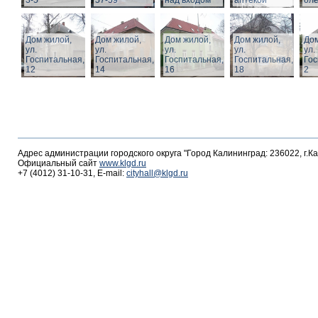
3-5
57-59
над входом
аптекой
ол
Дом жилой,
Дом жилой,
Дом жилой,
Дом жилой,
Дом
ул.
ул.
ул.
ул.
ул.
Госпитальная,
Госпитальная,
Госпитальная,
Госпитальная,
Гос
12
14
16
18
2
Адрес администрации городского округа "Город Калининград: 236022, г.К
Официальный сайт
www.klgd.ru
+7 (4012) 31-10-31, E-mail:
cityhall@klgd.ru