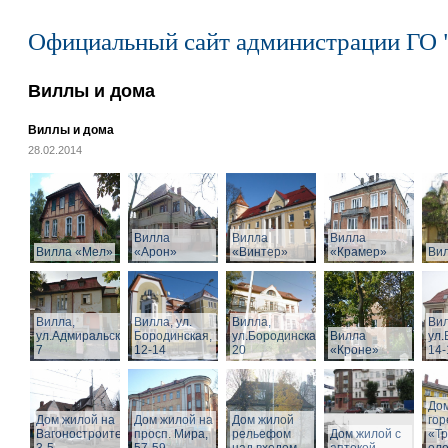
Официальный сайт администрации ГО 
Виллы и дома
Виллы и дома
28.02.2014
Вилла
Вилла
Вилла
Вилла «Мел»
«Арон»
«Винтер»
«Крамер»
Ви
Вилла,
Вилла, ул.
Вилла,
Вил
ул.Адмиральская,
Бородинская,
ул.Бородинская,
Вилла
ул.
7
12-14
20
«Кроне»
14-
Дом
Дом жилой на
Дом жилой на
Дом жилой
го
Вагоностроительной
просп. Мира,
рельефом
Дом жилой с
«Т