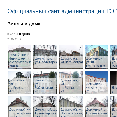
Официальный сайт администрации ГО 
Виллы и дома
Виллы и дома
28.02.2014
Жилой дом с
филиалом
Дом жилой,
Дом жилой,
Дом жилой,
Дом
сберегательного
ул.Пролетарская,
ул.Вагоностроительная,
ул. Ш.
ул.
банка
123
9
Руставели, 6
Рус
Дом жилой,
Дом жилой,
Дом жилой,
ул.
ул.
ул.
Дом жилой,
Чайковского,
Чайковского,
Чайковского,
ул. Фрунзе,
Дом
47
43
29
71
ул.
Дом жилой, ул.
Дом жилой, ул.
Дом жилой, ул.
Дом жилой, ул.
Дом
Пролетарская,
Пролетарская,
Пролетарская,
Пролетарская,
ул