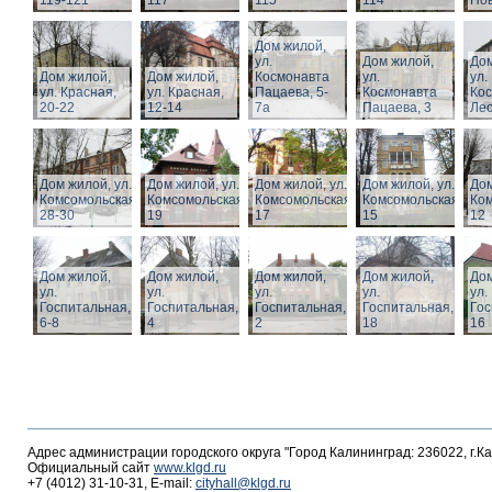
119-121
117
115
114
Нов
Дом жилой,
ул.
Дом жилой,
Дом
Дом жилой,
Дом жилой,
Космонавта
ул.
ул.
ул. Красная,
ул. Красная,
Пацаева, 5-
Космонавта
Ко
20-22
12-14
7а
Пацаева, 3
Лео
Дом жилой, ул.
Дом жилой, ул.
Дом жилой, ул.
Дом жилой, ул.
Дом
Комсомольская,
Комсомольская,
Комсомольская,
Комсомольская,
Ком
28-30
19
17
15
12
Дом жилой,
Дом жилой,
Дом жилой,
Дом жилой,
Дом
ул.
ул.
ул.
ул.
ул.
Госпитальная,
Госпитальная,
Госпитальная,
Госпитальная,
Гос
6-8
4
2
18
16
Адрес администрации городского округа "Город Калининград: 236022, г.К
Официальный сайт
www.klgd.ru
+7 (4012) 31-10-31, E-mail:
cityhall@klgd.ru