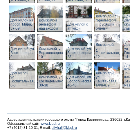
ул.Гоголя, 2
Гоголя, 12
ул.Гоголя, 3
ул.Гоголя, 5
21
Дом жилой с
Дом
Дом жилой на
Дом жилой
горельефом
дв
просп. Мира,
рельефом
Дом жилой с
«Трубящий
ску
57-59
над входом
аптекой
олень»
льв
Дом жилой,
Дом
Дом жилой, ул.
Дом жилой, ул.
Дом жилой, ул.
ул.
ул.
Верхнеозерная,
Верхнеозерная,
Верхнеозерная,
Госпитальная,
Гос
9
10
28
12
14
Дом
Ко
Дом жилой,
Дом жилой,
19-
ул.
Дом жилой, ул. З.
Дом жилой, ул.
ул.
Кам
Госпитальная,
Космодемьянской
Зоологическая,
Каштановая
14 
6-8
30-38
46-48
аллея, 9
Раз
Адрес администрации городского округа "Город Калининград: 236022, г.К
Официальный сайт
www.klgd.ru
+7 (4012) 31-10-31, E-mail:
cityhall@klgd.ru