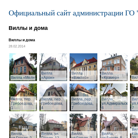
Официальный сайт администрации ГО 
Виллы и дома
Виллы и дома
28.02.2014
Вилла
Вилла
Вилла
Вилла «Мел»
«Арон»
«Винтер»
«Крамер»
Ви
Вилла, пер.
Вилла, пер.
Вилла, пер.
Вилла,
Вил
Грибоедова,
Грибоедова,
Грибоедова,
ул.Адмиральская,
ул.
1
4
7
6
7
Вил
Вилла,
Вилла, ул.
Вилла,
Вилла,
Ком