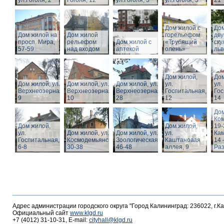
ул.Гоголя, 2
Гоголя, 12
ул.Гоголя, 3
ул.Гоголя, 5
21
Дом жилой с
Дом
Дом жилой на
Дом жилой
горельефом
дв
просп. Мира,
рельефом
Дом жилой с
«Трубящий
ску
57-59
над входом
аптекой
олень»
льв
Дом жилой,
Дом
Дом жилой, ул.
Дом жилой, ул.
Дом жилой, ул.
ул.
ул.
Верхнеозерная,
Верхнеозерная,
Верхнеозерная,
Госпитальная,
Гос
9
10
28
12
14
Дом
Ко
Дом жилой,
Дом жилой,
19-
ул.
Дом жилой, ул. З.
Дом жилой, ул.
ул.
Кам
Госпитальная,
Космодемьянской
Зоологическая,
Каштановая
14 
6-8
30-38
46-48
аллея, 9
Раз
Адрес администрации городского округа "Город Калининград: 236022, г.К
Официальный сайт
www.klgd.ru
+7 (4012) 31-10-31, E-mail:
cityhall@klgd.ru