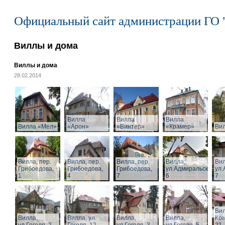
Официальный сайт администрации ГО 
Виллы и дома
Виллы и дома
28.02.2014
Вилла
Вилла
Вилла
Вилла «Мел»
«Арон»
«Винтер»
«Крамер»
Ви
Вилла, пер.
Вилла, пер.
Вилла, пер.
Вилла,
Вил
Грибоедова,
Грибоедова,
Грибоедова,
ул.Адмиральская,
ул.
1
4
7
6
7
Вил
Вилла,
Вилла, ул.
Вилла,
Вилла,
Ком