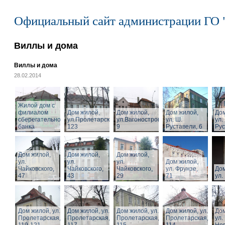
Официальный сайт администрации ГО 
Виллы и дома
Виллы и дома
28.02.2014
Жилой дом с
филиалом
Дом жилой,
Дом жилой,
Дом жилой,
Дом
сберегательного
ул.Пролетарская,
ул.Вагоностроительная,
ул. Ш.
ул.
банка
123
9
Руставели, 6
Рус
Дом жилой,
Дом жилой,
Дом жилой,
ул.
ул.
ул.
Дом жилой,
Чайковского,
Чайковского,
Чайковского,
ул. Фрунзе,
Дом
47
43
29
71
ул.
Дом жилой, ул.
Дом жилой, ул.
Дом жилой, ул.
Дом жилой, ул.
Дом
Пролетарская,
Пролетарская,
Пролетарская,
Пролетарская,
ул