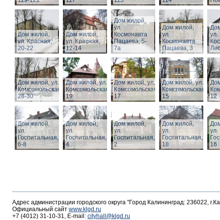
119-121
117
115
114
Нов
Дом жилой,
ул.
Дом жилой,
Дом
Дом жилой,
Дом жилой,
Космонавта
ул.
ул.
ул. Красная,
ул. Красная,
Пацаева, 5-
Космонавта
Ко
20-22
12-14
7а
Пацаева, 3
Лео
Дом жилой, ул.
Дом жилой, ул.
Дом жилой, ул.
Дом жилой, ул.
Дом
Комсомольская,
Комсомольская,
Комсомольская,
Комсомольская,
Ком
28-30
19
17
15
12
Дом жилой,
Дом жилой,
Дом жилой,
Дом жилой,
Дом
ул.
ул.
ул.
ул.
ул.
Госпитальная,
Госпитальная,
Госпитальная,
Госпитальная,
Гос
6-8
4
2
18
16
Адрес администрации городского округа "Город Калининград: 236022, г.К
Официальный сайт
www.klgd.ru
+7 (4012) 31-10-31, E-mail:
cityhall@klgd.ru