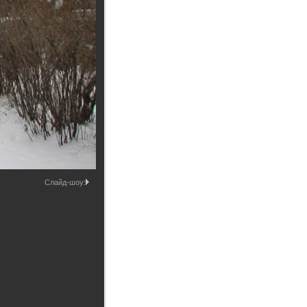
Промышленные здания и
сооружения
Мосты
Слайд-шоу: