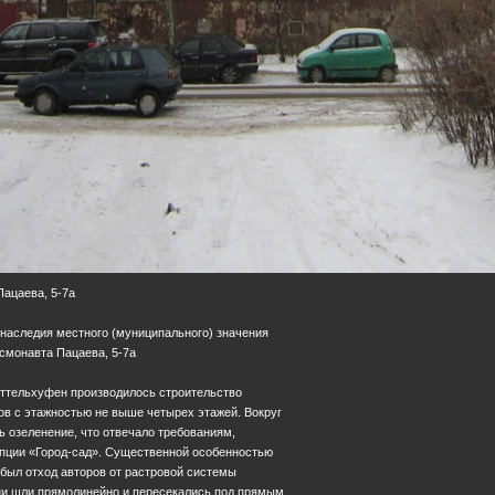
Пацаева, 5-7а
 наследия местного (муниципального) значения
Космонавта Пацаева, 5-7а
иттельхуфен производилось строительство
в с этажностью не выше четырех этажей. Вокруг
 озеленение, что отвечало требованиям,
пции «Город-сад». Существенной особенностью
был отход авторов от растровой системы
они шли прямолинейно и пересекались под прямым