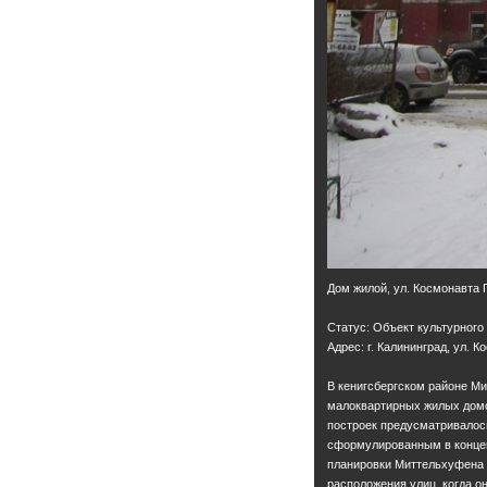
Дом жилой, ул. Космонавта 
Статус: Объект культурного
Адрес: г. Калининград, ул. 
В кенигсбергском районе М
малоквартирных жилых домо
построек предусматривалось
сформулированным в конце
планировки Миттельхуфена 
расположения улиц, когда 