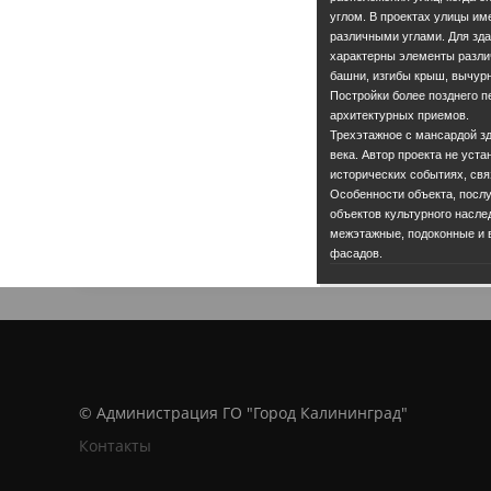
углом. В проектах улицы им
различными углами. Для здан
характерны элементы разли
башни, изгибы крыш, вычурн
Постройки более позднего 
архитектурных приемов.
Трехэтажное с мансардой зд
века. Автор проекта не уста
исторических событиях, свя
Особенности объекта, посл
объектов культурного насле
межэтажные, подоконные и 
фасадов.
© Администрация ГО "Город Калининград"
Контакты