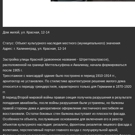
Дом жилой, ул. Красная, 12-14
Статус: Объект культурного наследия местного (муниципального) значения
Адрес: г. Калининград, ул. Красная, 12-14
Застройка улицы Красной (довоенное название - Штреттерштрассе),
расположенной на границе Миттельхуфена и Амалинау, начала формироваться
после 1905 г.
Трехэтажное с мансардой здание было построено в период 1910-1914 гг.,
архитектор не установлен. По стилистике архитектурное решение жилого дома
относится к периоду грюндерстиля, характерного только для Германии в 1870-1920
гг.
В период Второй мировой войны правая секция получила разрушения в результате
попадания авиабомбы, после войны разрушения были устранены, но балконы
правой стороны дома и декоративное оформление лестничного вестибюля не
восстановили. Остатки боковых стен балкона выступают из плоскости фасада.
Особенности объекта, послужившие основанием для включения его в реестр
объектов культурного наследия: ризалиты, фронтоны ризалитов лицевого фасада с
волютами, перспективный портал главного входа с полуциркульной аркой,