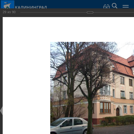
КАЛИНИНГРАД
29
из
90
Город Калининград
›
Город
›
Фотогалерея
›
Калининград
›
Виллы и дома
Виллы и дома
Виллы и дома
28.02.2014