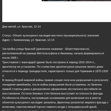
Дом жилой, ул. Красная, 12-14
Статус: Объект культурного наследия местного (муниципального) значения
Адрес: г. Калининград, ул. Красная, 12-14
Застройка улицы Красной (довоенное название - Штреттерштрассе),
расположенной на границе Миттельхуфена и Амалинау, начала формироваться
после 1905 г.
Трехэтажное с мансардой здание было построено в период 1910-1914 гг.,
архитектор не установлен. По стилистике архитектурное решение жилого дома
относится к периоду грюндерстиля, характерного только для Германии в 1870-1920
гг.
В период Второй мировой войны правая секция получила разрушения в результате
попадания авиабомбы, после войны разрушения были устранены, но балконы
правой стороны дома и декоративное оформление лестничного вестибюля не
восстановили. Остатки боковых стен балкона выступают из плоскости фасада.
Особенности объекта, послужившие основанием для включения его в реестр
объектов культурного наследия: ризалиты, фронтоны ризалитов лицевого фасада с
волютами, перспективный портал главного входа с полуциркульной аркой,