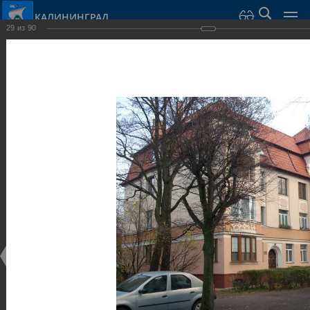
КАЛИНИНГРАД
29
из
90
Город Калининград
›
Город
›
Фотогалерея
›
Калининград
›
Виллы и дома
Виллы и дома
Виллы и дома
28.02.2014