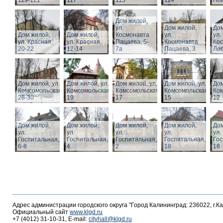
119-121
117
115
114
Нов
Дом жилой,
ул.
Дом жилой,
Дом
Дом жилой,
Дом жилой,
Космонавта
ул.
ул.
ул. Красная,
ул. Красная,
Пацаева, 5-
Космонавта
Ко
20-22
12-14
7а
Пацаева, 3
Лео
Дом жилой, ул.
Дом жилой, ул.
Дом жилой, ул.
Дом жилой, ул.
Дом
Комсомольская,
Комсомольская,
Комсомольская,
Комсомольская,
Ком
28-30
19
17
15
12
Дом жилой,
Дом жилой,
Дом жилой,
Дом жилой,
Дом
ул.
ул.
ул.
ул.
ул.
Госпитальная,
Госпитальная,
Госпитальная,
Госпитальная,
Гос
6-8
4
2
18
16
Адрес администрации городского округа "Город Калининград: 236022, г.К
Официальный сайт
www.klgd.ru
+7 (4012) 31-10-31, E-mail:
cityhall@klgd.ru