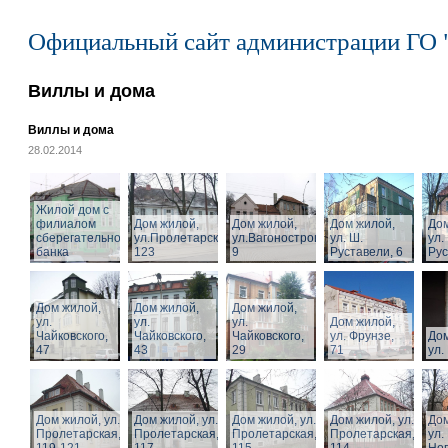
Официальный сайт администрации ГО 
Виллы и дома
Виллы и дома
28.02.2014
Жилой дом с
филиалом
Дом жилой,
Дом жилой,
Дом жилой,
Дом
сберегательного
ул.Пролетарская,
ул.Вагоностроительная,
ул. Ш.
ул.
банка
123
9
Руставели, 6
Рус
Дом жилой,
Дом жилой,
Дом жилой,
ул.
ул.
ул.
Дом жилой,
Чайковского,
Чайковского,
Чайковского,
ул. Фрунзе,
Дом
47
43
29
71
ул.
Дом жилой, ул.
Дом жилой, ул.
Дом жилой, ул.
Дом жилой, ул.
Дом
Пролетарская,
Пролетарская,
Пролетарская,
Пролетарская,
ул