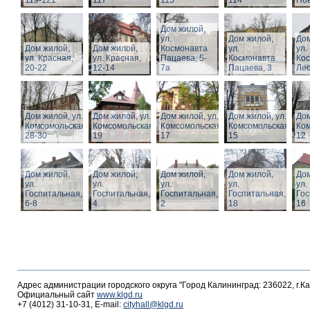
119-121
117
115
114
Нов
Дом жилой,
ул.
Дом жилой,
Дом
Дом жилой,
Дом жилой,
Космонавта
ул.
ул.
ул. Красная,
ул. Красная,
Пацаева, 5-
Космонавта
Ко
20-22
12-14
7а
Пацаева, 3
Лео
Дом жилой, ул.
Дом жилой, ул.
Дом жилой, ул.
Дом жилой, ул.
Дом
Комсомольская,
Комсомольская,
Комсомольская,
Комсомольская,
Ком
28-30
19
17
15
12
Дом жилой,
Дом жилой,
Дом жилой,
Дом жилой,
Дом
ул.
ул.
ул.
ул.
ул.
Госпитальная,
Госпитальная,
Госпитальная,
Госпитальная,
Гос
6-8
4
2
18
16
Адрес администрации городского округа "Город Калининград: 236022, г.К
Официальный сайт
www.klgd.ru
+7 (4012) 31-10-31, E-mail:
cityhall@klgd.ru