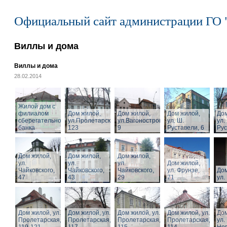
Официальный сайт администрации ГО 
Виллы и дома
Виллы и дома
28.02.2014
Жилой дом с
филиалом
Дом жилой,
Дом жилой,
Дом жилой,
Дом
сберегательного
ул.Пролетарская,
ул.Вагоностроительная,
ул. Ш.
ул.
банка
123
9
Руставели, 6
Рус
Дом жилой,
Дом жилой,
Дом жилой,
ул.
ул.
ул.
Дом жилой,
Чайковского,
Чайковского,
Чайковского,
ул. Фрунзе,
Дом
47
43
29
71
ул.
Дом жилой, ул.
Дом жилой, ул.
Дом жилой, ул.
Дом жилой, ул.
Дом
Пролетарская,
Пролетарская,
Пролетарская,
Пролетарская,
ул