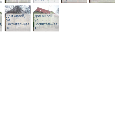
35
28-30
19
17
Дом жилой,
Дом жилой,
ул.
ул.
я,
Госпитальная,
Госпитальная,
18
16