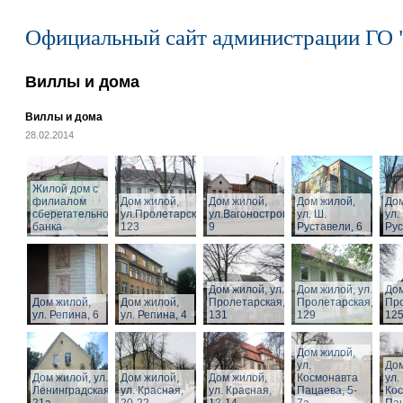
Официальный сайт администрации ГО 
Виллы и дома
Виллы и дома
28.02.2014
Жилой дом с
филиалом
Дом жилой,
Дом жилой,
Дом жилой,
Дом
сберегательного
ул.Пролетарская,
ул.Вагоностроительная,
ул. Ш.
ул.
банка
123
9
Руставели, 6
Рус
Дом жилой, ул.
Дом жилой, ул.
Дом
Дом жилой,
Дом жилой,
Пролетарская,
Пролетарская,
Про
ул. Репина, 6
ул. Репина, 4
131
129
125
Дом жилой,
ул.
Дом
Дом жилой, ул.
Дом жилой,
Дом жилой,
Космонавта
ул.
Ленинградская,
ул. Красная,
ул. Красная,
Пацаева, 5-
Ко