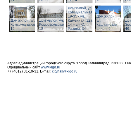
21а
20-22
12-14
7а
Пац
Дом жилой, ул.
Коммунальная,
19-35 - ул.
Дом жилой,
Дом жилой, ул.
Дом жилой, ул.
Каменная, 12а,
ул.
Дом
Комсомольская,
Комсомольская,
14 – ул. С.
Каштановая
Зоо
15
12
Разина, 34
аллея, 9
46-
Адрес администрации городского округа "Город Калининград: 236022, г.К
Официальный сайт
www.klgd.ru
+7 (4012) 31-10-31, E-mail:
cityhall@klgd.ru