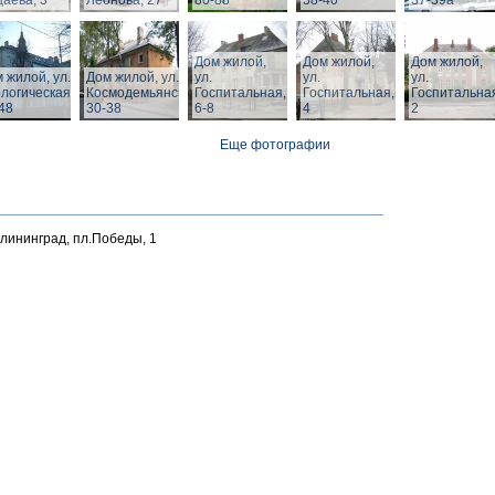
аева, 3
Леонова, 27
80-88
38-40
37-39а
Дом жилой,
Дом жилой,
Дом жилой,
 жилой, ул.
Дом жилой, ул. З.
ул.
ул.
ул.
логическая,
Космодемьянской
Госпитальная,
Госпитальная,
Госпитальна
48
30-38
6-8
4
2
Еще фотографии
алининград, пл.Победы, 1