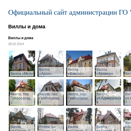
Официальный сайт администрации ГО 
Виллы и дома
Виллы и дома
28.02.2014
Вилла
Вилла
Вилла
Вилла «Мел»
«Арон»
«Винтер»
«Крамер»
Ви
Вилла, пер.
Вилла, пер.
Вилла, пер.
Вилла,
Вил
Грибоедова,
Грибоедова,
Грибоедова,
ул.Адмиральская,
ул.
1
4
7
6
7
Вил
Вилла,
Вилла, ул.
Вилла,
Вилла,
Ком