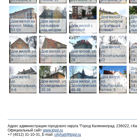
ул.Гоголя, 2
Гоголя, 12
ул.Гоголя, 3
ул.Гоголя, 5
21
Дом жилой с
Дом
Дом жилой на
Дом жилой
горельефом
дв
просп. Мира,
рельефом
Дом жилой с
«Трубящий
ску
57-59
над входом
аптекой
олень»
льв
Дом жилой,
Дом
Дом жилой, ул.
Дом жилой, ул.
Дом жилой, ул.
ул.
ул.
Верхнеозерная,
Верхнеозерная,
Верхнеозерная,
Госпитальная,
Гос
9
10
28
12
14
Дом
Ко
Дом жилой,
Дом жилой,
19-
ул.
Дом жилой, ул. З.
Дом жилой, ул.
ул.
Кам
Госпитальная,
Космодемьянской
Зоологическая,
Каштановая
14 
6-8
30-38
46-48
аллея, 9
Раз
Адрес администрации городского округа "Город Калининград: 236022, г.К
Официальный сайт
www.klgd.ru
+7 (4012) 31-10-31, E-mail:
cityhall@klgd.ru