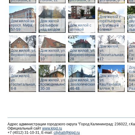
ул.Гоголя, 2
Гоголя, 12
ул.Гоголя, 3
ул.Гоголя, 5
21
Дом жилой с
Дом
Дом жилой на
Дом жилой
горельефом
дв
просп. Мира,
рельефом
Дом жилой с
«Трубящий
ску
57-59
над входом
аптекой
олень»
льв
Дом жилой,
Дом
Дом жилой, ул.
Дом жилой, ул.
Дом жилой, ул.
ул.
ул.
Верхнеозерная,
Верхнеозерная,
Верхнеозерная,
Госпитальная,
Гос
9
10
28
12
14
Дом
Ко
Дом жилой,
Дом жилой,
19-
ул.
Дом жилой, ул. З.
Дом жилой, ул.
ул.
Кам
Госпитальная,
Космодемьянской
Зоологическая,
Каштановая
14 
6-8
30-38
46-48
аллея, 9
Раз
Адрес администрации городского округа "Город Калининград: 236022, г.К
Официальный сайт
www.klgd.ru
+7 (4012) 31-10-31, E-mail:
cityhall@klgd.ru