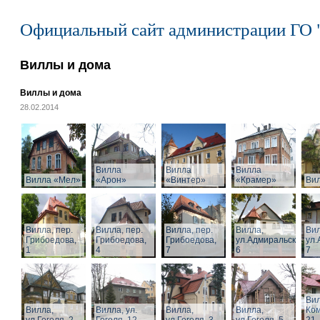
Официальный сайт администрации ГО 
Виллы и дома
Виллы и дома
28.02.2014
Вилла
Вилла
Вилла
Вилла «Мел»
«Арон»
«Винтер»
«Крамер»
Ви
Вилла, пер.
Вилла, пер.
Вилла, пер.
Вилла,
Вил
Грибоедова,
Грибоедова,
Грибоедова,
ул.Адмиральская,
ул.
1
4
7
6
7
Вил
Вилла,
Вилла, ул.
Вилла,
Вилла,
Ком