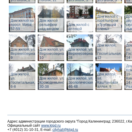
ул.Гоголя, 2
Гоголя, 12
ул.Гоголя, 3
ул.Гоголя, 5
21
Дом жилой с
Дом
Дом жилой на
Дом жилой
горельефом
дв
просп. Мира,
рельефом
Дом жилой с
«Трубящий
ску
57-59
над входом
аптекой
олень»
льв
Дом жилой,
Дом
Дом жилой, ул.
Дом жилой, ул.
Дом жилой, ул.
ул.
ул.
Верхнеозерная,
Верхнеозерная,
Верхнеозерная,
Госпитальная,
Гос
9
10
28
12
14
Дом
Ко
Дом жилой,
Дом жилой,
19-
ул.
Дом жилой, ул. З.
Дом жилой, ул.
ул.
Кам
Госпитальная,
Космодемьянской
Зоологическая,
Каштановая
14 
6-8
30-38
46-48
аллея, 9
Раз
Адрес администрации городского округа "Город Калининград: 236022, г.К
Официальный сайт
www.klgd.ru
+7 (4012) 31-10-31, E-mail:
cityhall@klgd.ru