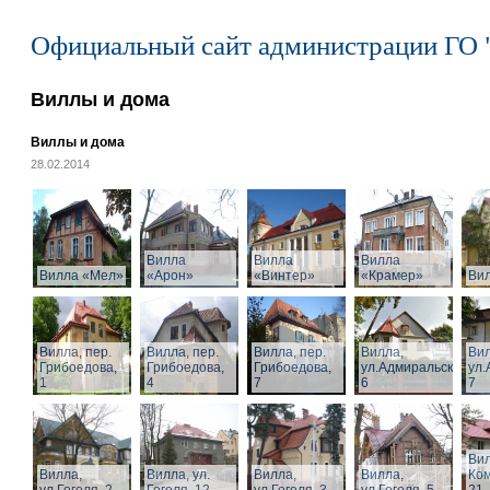
Официальный сайт администрации ГО 
Виллы и дома
Виллы и дома
28.02.2014
Вилла
Вилла
Вилла
Вилла «Мел»
«Арон»
«Винтер»
«Крамер»
Ви
Вилла, пер.
Вилла, пер.
Вилла, пер.
Вилла,
Вил
Грибоедова,
Грибоедова,
Грибоедова,
ул.Адмиральская,
ул.
1
4
7
6
7
Вил
Вилла,
Вилла, ул.
Вилла,
Вилла,
Ком