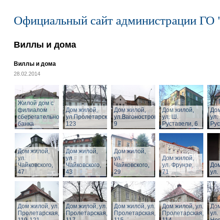
Официальный сайт администрации ГО 
Виллы и дома
Виллы и дома
28.02.2014
Жилой дом с
филиалом
Дом жилой,
Дом жилой,
Дом жилой,
Дом
сберегательного
ул.Пролетарская,
ул.Вагоностроительная,
ул. Ш.
ул.
банка
123
9
Руставели, 6
Рус
Дом жилой,
Дом жилой,
Дом жилой,
ул.
ул.
ул.
Дом жилой,
Чайковского,
Чайковского,
Чайковского,
ул. Фрунзе,
Дом
47
43
29
71
ул.
Дом жилой, ул.
Дом жилой, ул.
Дом жилой, ул.
Дом жилой, ул.
Дом
Пролетарская,
Пролетарская,
Пролетарская,
Пролетарская,
ул