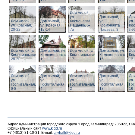
119-121
117
115
114
Нов
Дом жилой,
ул.
Дом жилой,
Дом
Дом жилой,
Дом жилой,
Космонавта
ул.
ул.
ул. Красная,
ул. Красная,
Пацаева, 5-
Космонавта
Ко
20-22
12-14
7а
Пацаева, 3
Лео
Дом жилой, ул.
Дом жилой, ул.
Дом жилой, ул.
Дом жилой, ул.
Дом
Комсомольская,
Комсомольская,
Комсомольская,
Комсомольская,
Ком
28-30
19
17
15
12
Дом жилой,
Дом жилой,
Дом жилой,
Дом жилой,
Дом
ул.
ул.
ул.
ул.
ул.
Госпитальная,
Госпитальная,
Госпитальная,
Госпитальная,
Гос
6-8
4
2
18
16
Адрес администрации городского округа "Город Калининград: 236022, г.К
Официальный сайт
www.klgd.ru
+7 (4012) 31-10-31, E-mail:
cityhall@klgd.ru