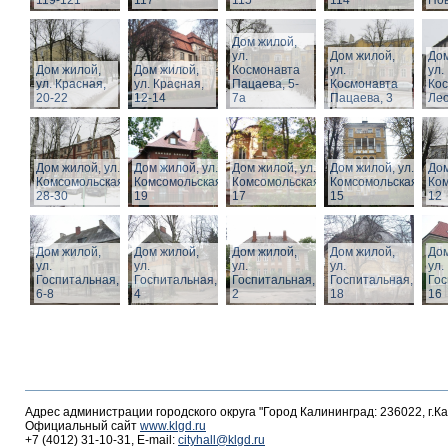
119-121
117
115
114
Нов
Дом жилой,
ул.
Дом жилой,
Дом
Дом жилой,
Дом жилой,
Космонавта
ул.
ул.
ул. Красная,
ул. Красная,
Пацаева, 5-
Космонавта
Ко
20-22
12-14
7а
Пацаева, 3
Лео
Дом жилой, ул.
Дом жилой, ул.
Дом жилой, ул.
Дом жилой, ул.
Дом
Комсомольская,
Комсомольская,
Комсомольская,
Комсомольская,
Ком
28-30
19
17
15
12
Дом жилой,
Дом жилой,
Дом жилой,
Дом жилой,
Дом
ул.
ул.
ул.
ул.
ул.
Госпитальная,
Госпитальная,
Госпитальная,
Госпитальная,
Гос
6-8
4
2
18
16
Адрес администрации городского округа "Город Калининград: 236022, г.К
Официальный сайт
www.klgd.ru
+7 (4012) 31-10-31, E-mail:
cityhall@klgd.ru