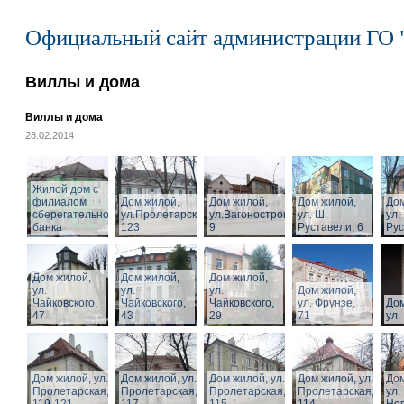
Официальный сайт администрации ГО 
Виллы и дома
Виллы и дома
28.02.2014
Жилой дом с
филиалом
Дом жилой,
Дом жилой,
Дом жилой,
Дом
сберегательного
ул.Пролетарская,
ул.Вагоностроительная,
ул. Ш.
ул.
банка
123
9
Руставели, 6
Рус
Дом жилой,
Дом жилой,
Дом жилой,
ул.
ул.
ул.
Дом жилой,
Чайковского,
Чайковского,
Чайковского,
ул. Фрунзе,
Дом
47
43
29
71
ул.
Дом жилой, ул.
Дом жилой, ул.
Дом жилой, ул.
Дом жилой, ул.
Дом
Пролетарская,
Пролетарская,
Пролетарская,
Пролетарская,
ул