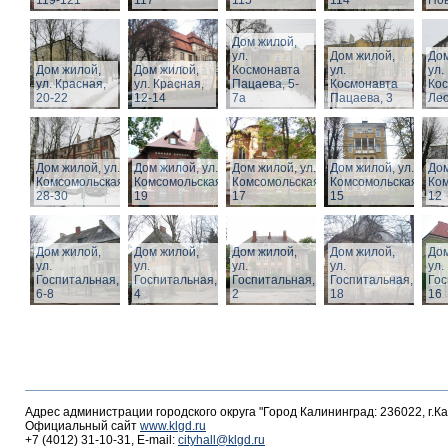
119-121
117
115
114
Нов
Дом жилой,
ул.
Дом жилой,
Дом
Дом жилой,
Дом жилой,
Космонавта
ул.
ул.
ул. Красная,
ул. Красная,
Пацаева, 5-
Космонавта
Ко
20-22
12-14
7а
Пацаева, 3
Лео
Дом жилой, ул.
Дом жилой, ул.
Дом жилой, ул.
Дом жилой, ул.
Дом
Комсомольская,
Комсомольская,
Комсомольская,
Комсомольская,
Ком
28-30
19
17
15
12
Дом жилой,
Дом жилой,
Дом жилой,
Дом жилой,
Дом
ул.
ул.
ул.
ул.
ул.
Госпитальная,
Госпитальная,
Госпитальная,
Госпитальная,
Гос
6-8
4
2
18
16
Адрес администрации городского округа "Город Калининград: 236022, г.К
Официальный сайт
www.klgd.ru
+7 (4012) 31-10-31, E-mail:
cityhall@klgd.ru