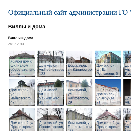
Официальный сайт администрации ГО 
Виллы и дома
Виллы и дома
28.02.2014
Жилой дом с
филиалом
Дом жилой,
Дом жилой,
Дом жилой,
Дом
сберегательного
ул.Пролетарская,
ул.Вагоностроительная,
ул. Ш.
ул.
банка
123
9
Руставели, 6
Рус
Дом жилой,
Дом жилой,
Дом жилой,
ул.
ул.
ул.
Дом жилой,
Чайковского,
Чайковского,
Чайковского,
ул. Фрунзе,
Дом
47
43
29
71
ул.
Дом жилой, ул.
Дом жилой, ул.
Дом жилой, ул.
Дом жилой, ул.
Дом
Пролетарская,
Пролетарская,
Пролетарская,
Пролетарская,
ул