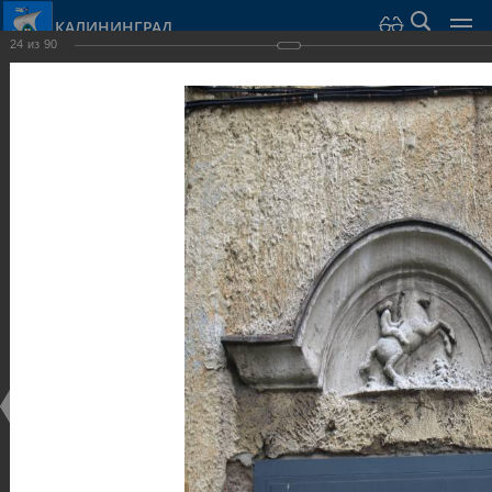
КАЛИНИНГРАД
24
из
90
Город Калининград
›
Город
›
Фотогалерея
›
Калининград
›
Виллы и дома
Виллы и дома
Виллы и дома
28.02.2014