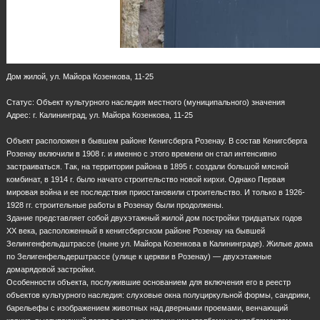
Дом жилой, ул. Майора Козенкова, 11-25
Статус: Объект культурного наследия местного (муниципального) значения
Адрес: г. Калининград, ул. Майора Козенкова, 11-25
Объект расположен в бывшем районе Кенигсберга Розенау. В состав Кенигсберга
Розенау включили в 1908 г. и именно с этого времени он стал интенсивно
застраиваться. Так, на территории района в 1895 г. создали большой мясной
комбинат, в 1914 г. было начато строительство новой кирхи. Однако Первая
мировая война и ее последствия приостановили строительство. И только в 1926-
1928 гг. строительные работы в Розенау были продолжены.
Здание представляет собой двухэтажный жилой дом постройки тридцатых годов
ХХ века, расположенный в кенигсбергском районе Розенау на бывшей
Зелингенфельдштрассе (ныне ул. Майора Козенкова в Калининграде). Жилые дома
по Зелигенфельдерштрассе (улице к церкви в Розенау) — двухэтажные
домарядовой застройки.
Особенности объекта, послужившие основанием для включения его в реестр
объектов культурного наследия: слуховые окна полуциркульной формы, сандрики,
барельефы с изображением животных над дверными проемами, венчающий