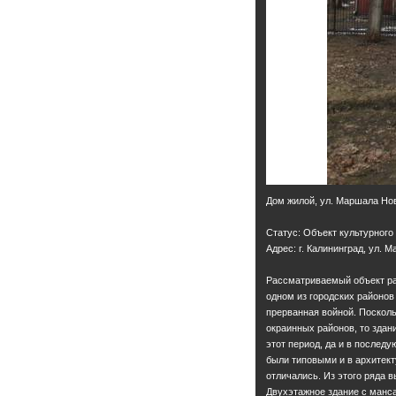
Дом жилой, ул. Маршала Нов
Статус: Объект культурного
Адрес: г. Калининград, ул. 
Рассматриваемый объект рас
одном из городских районов 
прерванная войной. Поскол
окраинных районов, то зда
этот период, да и в послед
были типовыми и в архитект
отличались. Из этого ряда 
Двухэтажное здание с манс