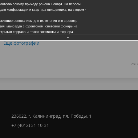
вангелическому приходу района Понарт. На первом
 для конфирмации и квартира священника, на втором -
ужившие основанием для включения его в реестр
дия: мансарда с фронтоном, световой фонарь на
ткрытая терраса, а также элементы интерьера.
Еще фотографии
28.0
236022, г. Калининград, пл. Победы, 1
+7 (4012) 31-10-31