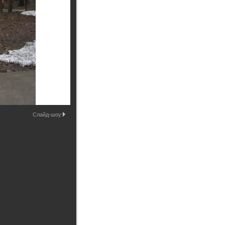
Промышленные здания и
сооружения
Мосты
Слайд-шоу: