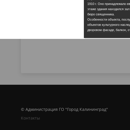
1910 г. Оно принадлежало е
этаже здания находился зал
бюро священника.
Особенности объекта, посл
объектов культурного насле
дворовом фасаде, балкон, о
© Администрация ГО "Город Калининград"
Контакты