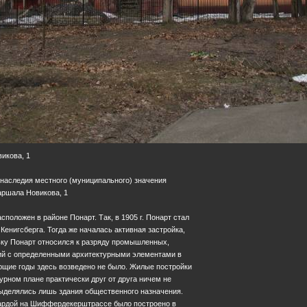
икова, 1
 наследия местного (муниципального) значения
Маршала Новикова, 1
положен в районе Понарт. Так, в 1905 г. Понарт стал
Кенигсберга. Тогда же началась активная застройка,
ьку Понарт относился к разряду промышленных,
ний с определенными архитектурными элементами в
ующие годы здесь возведено не было. Жилые постройки
урном плане практически друг от друга ничем не
выделялись лишь здания общественного назначения.
ардой на Шиффердекерштрассе было построено в