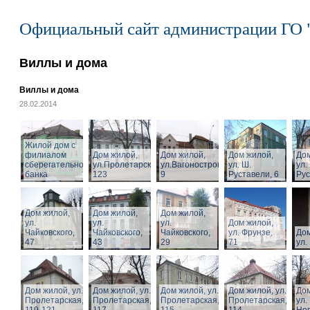
Официальный сайт администрации ГО 
Виллы и дома
Виллы и дома
28.02.2014
Жилой дом с
филиалом
Дом жилой,
Дом жилой,
Дом жилой,
Дом
сберегательного
ул.Пролетарская,
ул.Вагоностроительная,
ул. Ш.
ул.
банка
123
9
Руставели, 6
Рус
Дом жилой,
Дом жилой,
Дом жилой,
ул.
ул.
ул.
Дом жилой,
Чайковского,
Чайковского,
Чайковского,
ул. Фрунзе,
Дом
47
43
29
71
ул.
Дом жилой, ул.
Дом жилой, ул.
Дом жилой, ул.
Дом жилой, ул.
Дом
Пролетарская,
Пролетарская,
Пролетарская,
Пролетарская,
ул