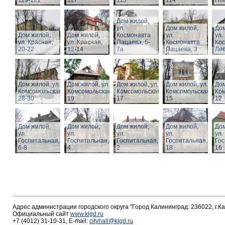
119-121
117
115
114
Нов
Дом жилой,
ул.
Дом жилой,
Дом
Дом жилой,
Дом жилой,
Космонавта
ул.
ул.
ул. Красная,
ул. Красная,
Пацаева, 5-
Космонавта
Ко
20-22
12-14
7а
Пацаева, 3
Лео
Дом жилой, ул.
Дом жилой, ул.
Дом жилой, ул.
Дом жилой, ул.
Дом
Комсомольская,
Комсомольская,
Комсомольская,
Комсомольская,
Ком
28-30
19
17
15
12
Дом жилой,
Дом жилой,
Дом жилой,
Дом жилой,
Дом
ул.
ул.
ул.
ул.
ул.
Госпитальная,
Госпитальная,
Госпитальная,
Госпитальная,
Гос
6-8
4
2
18
16
Адрес администрации городского округа "Город Калининград: 236022, г.К
Официальный сайт
www.klgd.ru
+7 (4012) 31-10-31, E-mail:
cityhall@klgd.ru