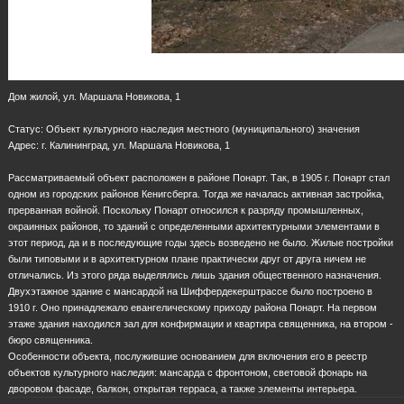
Дом жилой, ул. Маршала Новикова, 1
Статус: Объект культурного наследия местного (муниципального) значения
Адрес: г. Калининград, ул. Маршала Новикова, 1
Рассматриваемый объект расположен в районе Понарт. Так, в 1905 г. Понарт стал
одном из городских районов Кенигсберга. Тогда же началась активная застройка,
прерванная войной. Поскольку Понарт относился к разряду промышленных,
окраинных районов, то зданий с определенными архитектурными элементами в
этот период, да и в последующие годы здесь возведено не было. Жилые постройки
были типовыми и в архитектурном плане практически друг от друга ничем не
отличались. Из этого ряда выделялись лишь здания общественного назначения.
Двухэтажное здание с мансардой на Шиффердекерштрассе было построено в
1910 г. Оно принадлежало евангелическому приходу района Понарт. На первом
этаже здания находился зал для конфирмации и квартира священника, на втором -
бюро священника.
Особенности объекта, послужившие основанием для включения его в реестр
объектов культурного наследия: мансарда с фронтоном, световой фонарь на
дворовом фасаде, балкон, открытая терраса, а также элементы интерьера.