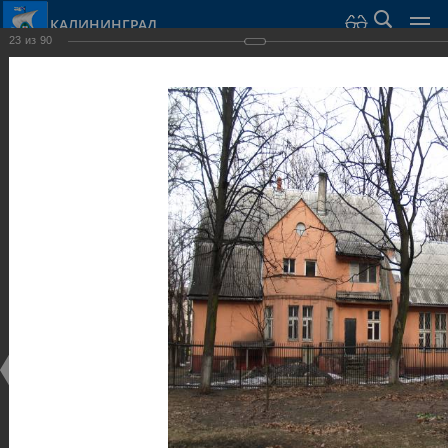
КАЛИНИНГРАД
23
из
90
Город Калининград
›
Город
›
Фотогалерея
›
Калининград
›
Виллы и дома
Виллы и дома
Виллы и дома
28.02.2014