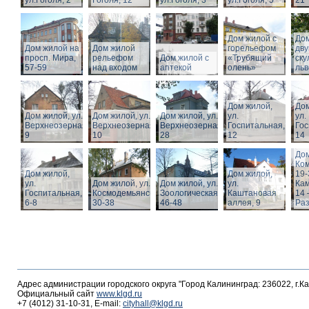
ул.Гоголя, 2
Гоголя, 12
ул.Гоголя, 3
ул.Гоголя, 5
21
Дом жилой с
Дом
Дом жилой на
Дом жилой
горельефом
дв
просп. Мира,
рельефом
Дом жилой с
«Трубящий
ску
57-59
над входом
аптекой
олень»
льв
Дом жилой,
Дом
Дом жилой, ул.
Дом жилой, ул.
Дом жилой, ул.
ул.
ул.
Верхнеозерная,
Верхнеозерная,
Верхнеозерная,
Госпитальная,
Гос
9
10
28
12
14
Дом
Ко
Дом жилой,
Дом жилой,
19-
ул.
Дом жилой, ул. З.
Дом жилой, ул.
ул.
Кам
Госпитальная,
Космодемьянской
Зоологическая,
Каштановая
14 
6-8
30-38
46-48
аллея, 9
Раз
Адрес администрации городского округа "Город Калининград: 236022, г.К
Официальный сайт
www.klgd.ru
+7 (4012) 31-10-31, E-mail:
cityhall@klgd.ru