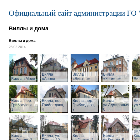
Официальный сайт администрации ГО 
Виллы и дома
Виллы и дома
28.02.2014
Вилла
Вилла
Вилла
Вилла «Мел»
«Арон»
«Винтер»
«Крамер»
Ви
Вилла, пер.
Вилла, пер.
Вилла, пер.
Вилла,
Вил
Грибоедова,
Грибоедова,
Грибоедова,
ул.Адмиральская,
ул.
1
4
7
6
7
Вил
Вилла,
Вилла, ул.
Вилла,
Вилла,
Ком