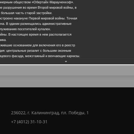
онерным обществом «Обертайх-Марауненхоф».
е разрушения во время Второй мировой войны, в
большая часть старой застройки.
остроено накануне Первой мировой войны. Точная
лена. В здании размещались административные
луживанию посетителей купален.
ойны. В настоящее время в нем располагается
ика.
Еще фотографии
ужившие основанием для включения его в реестр
едия: центральные ризалит с большим оконным
ицевого фасада, межэтажный и венчающие карнизы.
28.0
236022, г. Калининград, пл. Победы, 1
+7 (4012) 31-10-31