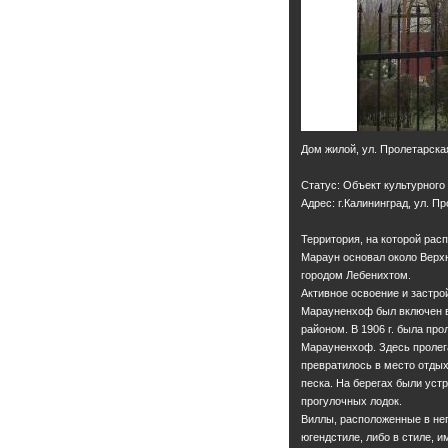
Дом жилой, ул. Пролетарская
Статус: Объект культурного
Адрес: г.Калининград, ул. П
Территория, на которой расп
Мараун основал около Верхн
городом Лебенихтом.
Активное освоение и застрой
Марауненхоф был включен в 
районом. В 1906 г. была пр
Марауненхоф. Здесь пролегал
превратилось в место отдых
песка. На берегах были уст
прогулочных лодок.
Виллы, расположенные в неп
югендстиле, либо в стиле, 