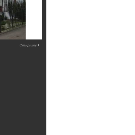
Промышленные здания и
сооружения
Мосты
Слайд-шоу: