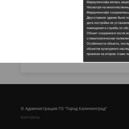
Марауненхофа велась акци
Несмотря на многочисленны
Марауненхофе сохранилась 
Двухэтажное здание было п
дата постройки не установ
помещения и службы по обс
Объект сохранился после в
стоматологическая поликлин
Особенности объекта, посл
объектов культурного насл
проемом на втором этаже л
© Администрация ГО "Город Калининград"
Контакты