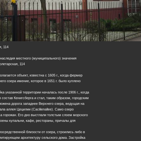
, 114
 наследия местного (муниципального) значения
ролетарская, 114
олагается объект, известна с 1605 г., когда фермер
его озера имение, которое в 1651 г. было куплено
ка указанной территории началась после 1906 г., когда
состав Кенигсберга и стал, таким образом, городским
оложена дорога западнее Верхнего озера, ведущая на
а аллея Цецилии (Cacilienallee). Само озеро
а горожан. Его дно выстлали толстым слоем морского
роены купальни, кафе, рестораны, причалы для
осредственной близости от озера, строились либо в
имитирующем архитектуру сельского дома. Застройка