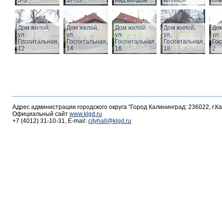
3-5
57-59
над входом
аптекой
ол
Дом жилой,
Дом жилой,
Дом жилой,
Дом жилой,
Дом
ул.
ул.
ул.
ул.
ул.
Госпитальная,
Госпитальная,
Госпитальная,
Госпитальная,
Гос
12
14
16
18
2
Адрес администрации городского округа "Город Калининград: 236022, г.К
Официальный сайт
www.klgd.ru
+7 (4012) 31-10-31, E-mail:
cityhall@klgd.ru