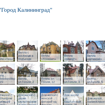
"Город Калининград"
Вилла с
росписью в
Вилла
Вилла
Вилла
лла «Лео»
подъезде
«Хонкамп»
«Шмидт»
«Штински»
ла,
Верхнеозерная,
Вилла,
Вилла, ул.
Вилла,
Вилла,
15
ул.Гоголя, 2
Гоголя, 12
ул.Гоголя, 3
ул.Гоголя, 5
 жилой с
Дом жилой с
Дом жилой с
Дом жилой,
рельефом
двумя
женской
ул.
Дом жилой,
рубящий
скульптурами
фигурой на
Каштановая
Вагонострои