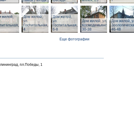
ень»
львов у входа
фасаде
аллея, 25
7
 жилой,
Дом жилой,
Дом жилой,
ул.
ул.
Дом жилой, ул. З.
Дом жилой, у
питальная,
Госпитальная,
Госпитальная,
Космодемьянской
Зоологическа
4
6-8
30-38
46-48
Еще фотографии
алининград, пл.Победы, 1