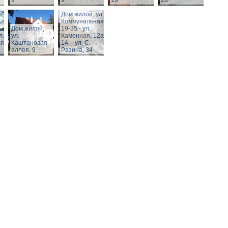
9
9
10
28
Дом жилой, ул.
Коммунальная,
Дом жилой,
19-35 - ул.
л.
ул.
Каменная, 12а,
я,
Каштановая
14 – ул. С.
аллея, 9
Разина, 34