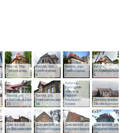
Вилла, пер.
Вилла, пер.
Вилла, пер.
Вилла,
Грибоедова,
Грибоедова,
Грибоедова,
ул.Адмиральская,
1
4
7
6
Виллы по
Аугуста-
Виктория-
Аллее и
Вилла, ул.
Вилла, ул.
Герцог-
Комсомольская,
Комсомольская,
Альбрехт-
Дворец графа
21
36
Аллее
Ойленбургского
Дом жилой,
Дом жилой, ул.
Дом жилой, ул.
Дом жилой, ул.
тельная,
ул.Вагоностроительная,
Верхнеозерная,
Верхнеозерная,
Верхнеозерная,