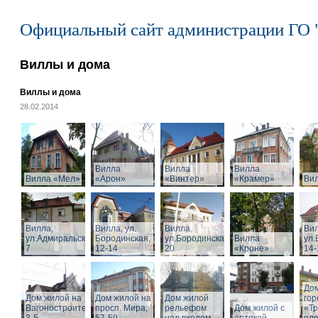
Официальный сайт администрации ГО 
Виллы и дома
Виллы и дома
28.02.2014
Вилла
Вилла
Вилла
Вилла «Мел»
«Арон»
«Винтер»
«Крамер»
Ви
Вилла,
Вилла, ул.
Вилла,
Вил
ул.Адмиральская,
Бородинская,
ул.Бородинская,
Вилла
ул.
7
12-14
20
«Кроне»
14-
Дом
Дом жилой на
Дом жилой на
Дом жилой
го
Вагоностроительной
просп. Мира,
рельефом
Дом жилой с
«Т