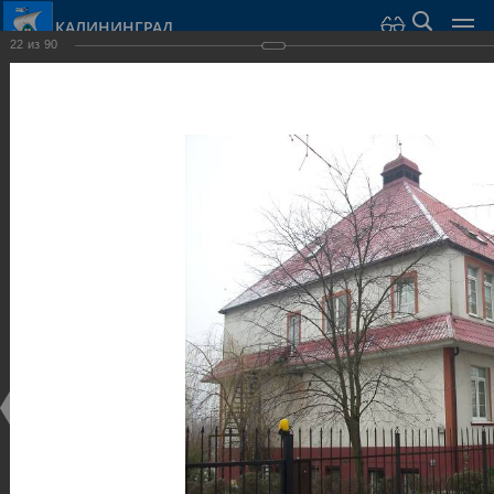
КАЛИНИНГРАД
22
из
90
Город Калининград
›
Город
›
Фотогалерея
›
Калининград
›
Виллы и дома
Виллы и дома
Виллы и дома
28.02.2014