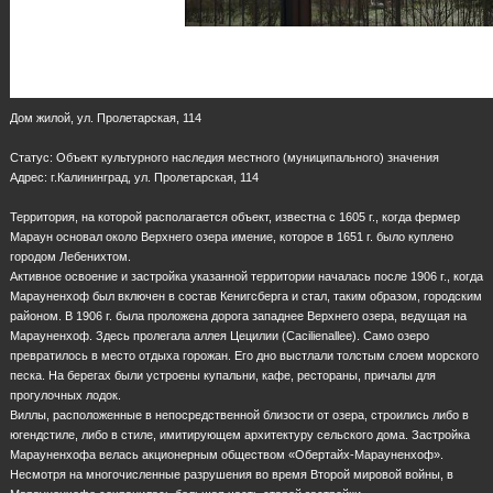
Дом жилой, ул. Пролетарская, 114
Статус: Объект культурного наследия местного (муниципального) значения
Адрес: г.Калининград, ул. Пролетарская, 114
Территория, на которой располагается объект, известна с 1605 г., когда фермер
Мараун основал около Верхнего озера имение, которое в 1651 г. было куплено
городом Лебенихтом.
Активное освоение и застройка указанной территории началась после 1906 г., когда
Марауненхоф был включен в состав Кенигсберга и стал, таким образом, городским
районом. В 1906 г. была проложена дорога западнее Верхнего озера, ведущая на
Марауненхоф. Здесь пролегала аллея Цецилии (Cacilienallee). Само озеро
превратилось в место отдыха горожан. Его дно выстлали толстым слоем морского
песка. На берегах были устроены купальни, кафе, рестораны, причалы для
прогулочных лодок.
Виллы, расположенные в непосредственной близости от озера, строились либо в
югендстиле, либо в стиле, имитирующем архитектуру сельского дома. Застройка
Марауненхофа велась акционерным обществом «Обертайх-Марауненхоф».
Несмотря на многочисленные разрушения во время Второй мировой войны, в