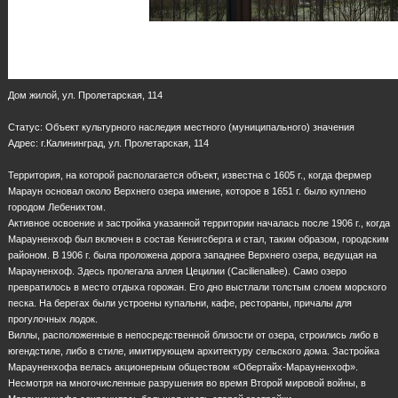
Дом жилой, ул. Пролетарская, 114
Статус: Объект культурного наследия местного (муниципального) значения
Адрес: г.Калининград, ул. Пролетарская, 114
Территория, на которой располагается объект, известна с 1605 г., когда фермер
Мараун основал около Верхнего озера имение, которое в 1651 г. было куплено
городом Лебенихтом.
Активное освоение и застройка указанной территории началась после 1906 г., когда
Марауненхоф был включен в состав Кенигсберга и стал, таким образом, городским
районом. В 1906 г. была проложена дорога западнее Верхнего озера, ведущая на
Марауненхоф. Здесь пролегала аллея Цецилии (Cacilienallee). Само озеро
превратилось в место отдыха горожан. Его дно выстлали толстым слоем морского
песка. На берегах были устроены купальни, кафе, рестораны, причалы для
прогулочных лодок.
Виллы, расположенные в непосредственной близости от озера, строились либо в
югендстиле, либо в стиле, имитирующем архитектуру сельского дома. Застройка
Марауненхофа велась акционерным обществом «Обертайх-Марауненхоф».
Несмотря на многочисленные разрушения во время Второй мировой войны, в