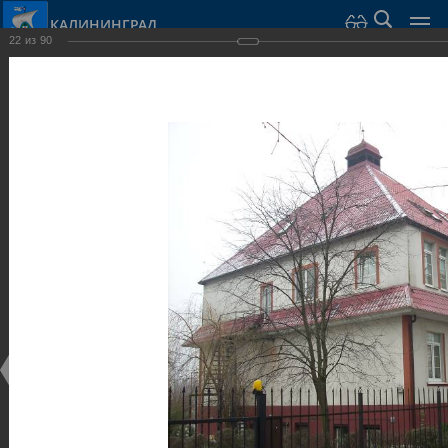
КАЛИНИНГРАД
22
из
90
Город Калининград
›
Город
›
Фотогалерея
›
Калининград
›
Виллы и дома
Виллы и дома
Виллы и дома
28.02.2014