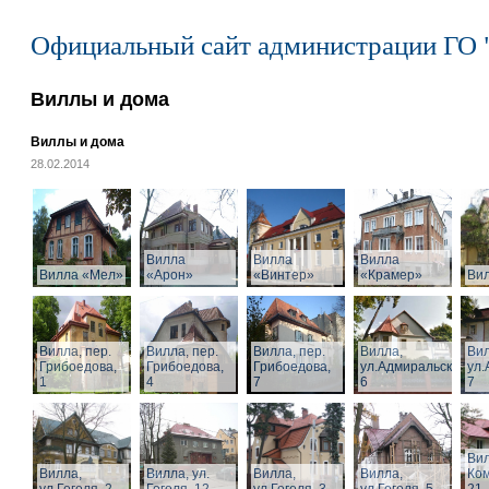
Официальный сайт администрации ГО 
Виллы и дома
Виллы и дома
28.02.2014
Вилла
Вилла
Вилла
Вилла «Мел»
«Арон»
«Винтер»
«Крамер»
Ви
Вилла, пер.
Вилла, пер.
Вилла, пер.
Вилла,
Вил
Грибоедова,
Грибоедова,
Грибоедова,
ул.Адмиральская,
ул.
1
4
7
6
7
Вил
Вилла,
Вилла, ул.
Вилла,
Вилла,
Ком