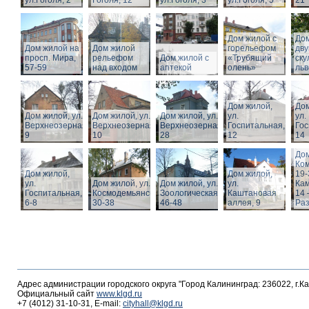
ул.Гоголя, 2
Гоголя, 12
ул.Гоголя, 3
ул.Гоголя, 5
21
Дом жилой с
Дом
Дом жилой на
Дом жилой
горельефом
дв
просп. Мира,
рельефом
Дом жилой с
«Трубящий
ску
57-59
над входом
аптекой
олень»
льв
Дом жилой,
Дом
Дом жилой, ул.
Дом жилой, ул.
Дом жилой, ул.
ул.
ул.
Верхнеозерная,
Верхнеозерная,
Верхнеозерная,
Госпитальная,
Гос
9
10
28
12
14
Дом
Ко
Дом жилой,
Дом жилой,
19-
ул.
Дом жилой, ул. З.
Дом жилой, ул.
ул.
Кам
Госпитальная,
Космодемьянской
Зоологическая,
Каштановая
14 
6-8
30-38
46-48
аллея, 9
Раз
Адрес администрации городского округа "Город Калининград: 236022, г.К
Официальный сайт
www.klgd.ru
+7 (4012) 31-10-31, E-mail:
cityhall@klgd.ru