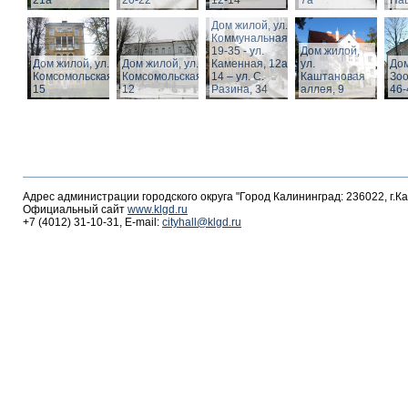
21а
20-22
12-14
7а
Пац
Дом жилой, ул.
Коммунальная,
19-35 - ул.
Дом жилой,
Дом жилой, ул.
Дом жилой, ул.
Каменная, 12а,
ул.
Дом
Комсомольская,
Комсомольская,
14 – ул. С.
Каштановая
Зоо
15
12
Разина, 34
аллея, 9
46-
Адрес администрации городского округа "Город Калининград: 236022, г.К
Официальный сайт
www.klgd.ru
+7 (4012) 31-10-31, E-mail:
cityhall@klgd.ru