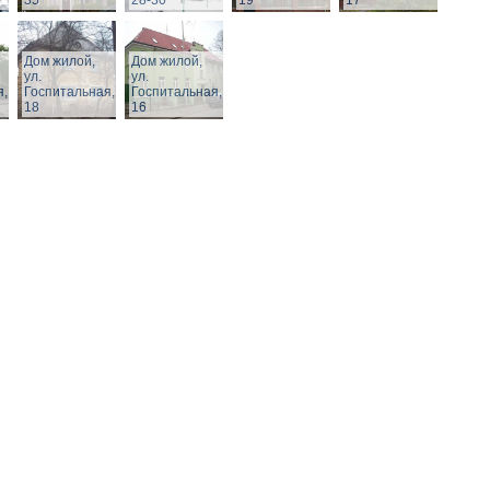
35
28-30
19
17
Дом жилой,
Дом жилой,
ул.
ул.
я,
Госпитальная,
Госпитальная,
18
16