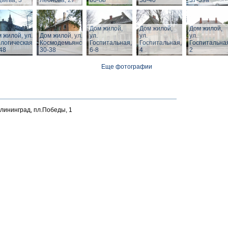
аева, 3
Леонова, 27
80-88
38-40
37-39а
Дом жилой,
Дом жилой,
Дом жилой,
 жилой, ул.
Дом жилой, ул. З.
ул.
ул.
ул.
логическая,
Космодемьянской
Госпитальная,
Госпитальная,
Госпитальна
48
30-38
6-8
4
2
Еще фотографии
алининград, пл.Победы, 1