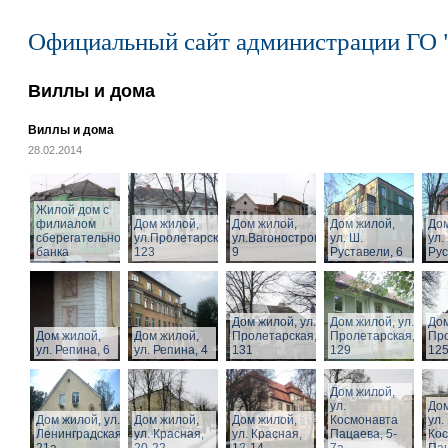
Официальный сайт администрации ГО 
Виллы и дома
Виллы и дома
28.02.2014
Жилой дом с
филиалом
Дом жилой,
Дом жилой,
Дом жилой,
Дом
сберегательного
ул.Пролетарская,
ул.Вагоностроительная,
ул. Ш.
ул.
банка
123
9
Руставели, 6
Рус
Дом жилой, ул.
Дом жилой, ул.
Дом
Дом жилой,
Дом жилой,
Пролетарская,
Пролетарская,
Про
ул. Репина, 6
ул. Репина, 4
131
129
125
Дом жилой,
ул.
Дом
Дом жилой, ул.
Дом жилой,
Дом жилой,
Космонавта
ул.
Ленинградская,
ул. Красная,
ул. Красная,
Пацаева, 5-
Ко