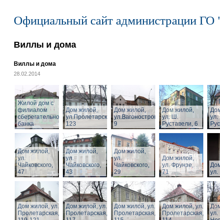
Официальный сайт администрации ГО 
Виллы и дома
Виллы и дома
28.02.2014
Жилой дом с
филиалом
Дом жилой,
Дом жилой,
Дом жилой,
Дом
сберегательного
ул.Пролетарская,
ул.Вагоностроительная,
ул. Ш.
ул.
банка
123
9
Руставели, 6
Рус
Дом жилой,
Дом жилой,
Дом жилой,
ул.
ул.
ул.
Дом жилой,
Чайковского,
Чайковского,
Чайковского,
ул. Фрунзе,
Дом
47
43
29
71
ул.
Дом жилой, ул.
Дом жилой, ул.
Дом жилой, ул.
Дом жилой, ул.
Дом
Пролетарская,
Пролетарская,
Пролетарская,
Пролетарская,
ул