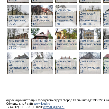
119-121
117
115
114
Нов
Дом жилой,
ул.
Дом жилой,
Дом
Дом жилой,
Дом жилой,
Космонавта
ул.
ул.
ул. Красная,
ул. Красная,
Пацаева, 5-
Космонавта
Ко
20-22
12-14
7а
Пацаева, 3
Лео
Дом жилой, ул.
Дом жилой, ул.
Дом жилой, ул.
Дом жилой, ул.
Дом
Комсомольская,
Комсомольская,
Комсомольская,
Комсомольская,
Ком
28-30
19
17
15
12
Дом жилой,
Дом жилой,
Дом жилой,
Дом жилой,
Дом
ул.
ул.
ул.
ул.
ул.
Госпитальная,
Госпитальная,
Госпитальная,
Госпитальная,
Гос
6-8
4
2
18
16
Адрес администрации городского округа "Город Калининград: 236022, г.К
Официальный сайт
www.klgd.ru
+7 (4012) 31-10-31, E-mail:
cityhall@klgd.ru