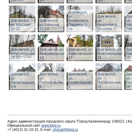
119-121
117
115
114
Нов
Дом жилой,
ул.
Дом жилой,
Дом
Дом жилой,
Дом жилой,
Космонавта
ул.
ул.
ул. Красная,
ул. Красная,
Пацаева, 5-
Космонавта
Ко
20-22
12-14
7а
Пацаева, 3
Лео
Дом жилой, ул.
Дом жилой, ул.
Дом жилой, ул.
Дом жилой, ул.
Дом
Комсомольская,
Комсомольская,
Комсомольская,
Комсомольская,
Ком
28-30
19
17
15
12
Дом жилой,
Дом жилой,
Дом жилой,
Дом жилой,
Дом
ул.
ул.
ул.
ул.
ул.
Госпитальная,
Госпитальная,
Госпитальная,
Госпитальная,
Гос
6-8
4
2
18
16
Адрес администрации городского округа "Город Калининград: 236022, г.К
Официальный сайт
www.klgd.ru
+7 (4012) 31-10-31, E-mail:
cityhall@klgd.ru