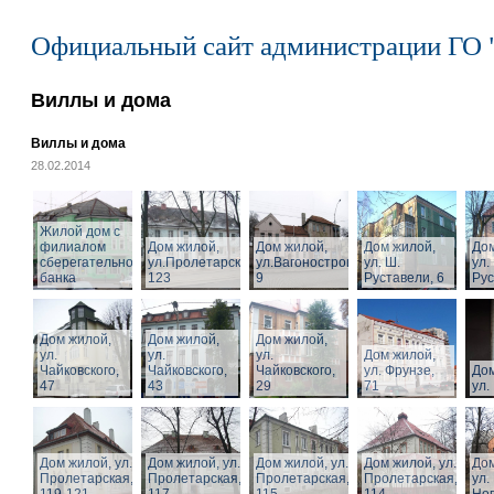
Официальный сайт администрации ГО 
Виллы и дома
Виллы и дома
28.02.2014
Жилой дом с
филиалом
Дом жилой,
Дом жилой,
Дом жилой,
Дом
сберегательного
ул.Пролетарская,
ул.Вагоностроительная,
ул. Ш.
ул.
банка
123
9
Руставели, 6
Рус
Дом жилой,
Дом жилой,
Дом жилой,
ул.
ул.
ул.
Дом жилой,
Чайковского,
Чайковского,
Чайковского,
ул. Фрунзе,
Дом
47
43
29
71
ул.
Дом жилой, ул.
Дом жилой, ул.
Дом жилой, ул.
Дом жилой, ул.
Дом
Пролетарская,
Пролетарская,
Пролетарская,
Пролетарская,
ул